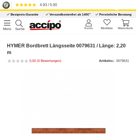
4.93 / 5.00
*
Bestpreis-Garantie
Versandkostenfrei ab 140€
Persönliche Beratung
Konto
Merkliste
Warenkorb
Menü
Suche
HYMER Bordbrett Längsseite 0079631 / Länge: 2,20
m
0,00
(0 Bewertungen)
Artikelnr.:
0079631