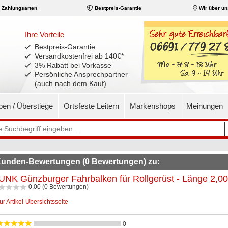
Zahlungsarten
Bestpreis-Garantie
Wir über un
Ihre Vorteile
Bestpreis-Garantie
Versandkostenfrei ab 140€
*
3% Rabatt bei Vorkasse
Persönliche Ansprechpartner
(auch nach dem Kauf)
pen / Überstiege
Ortsfeste Leitern
Markenshops
Meinungen
unden-Bewertungen (0 Bewertungen) zu:
NK Günzburger Fahrbalken für Rollgerüst - Länge 2,0
0,00 (0 Bewertungen)
ur Artikel-Übersichtsseite
0