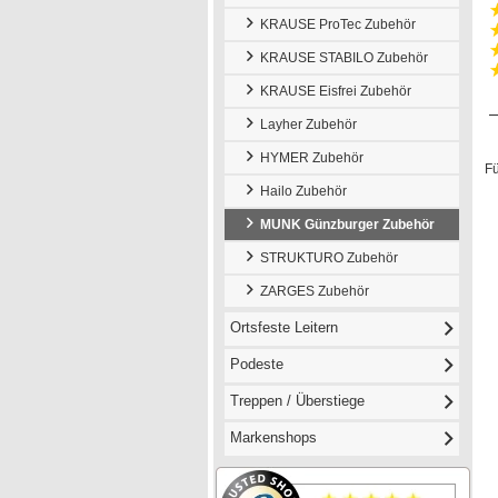
KRAUSE ProTec Zubehör
KRAUSE STABILO Zubehör
KRAUSE Eisfrei Zubehör
Layher Zubehör
HYMER Zubehör
Für
Hailo Zubehör
MUNK Günzburger Zubehör
STRUKTURO Zubehör
ZARGES Zubehör
Ortsfeste Leitern
Podeste
Treppen / Überstiege
Markenshops