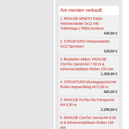
Am meisten verkauft
1. KRAUSE MONTO Tribilo
Vielzweckleiter 3x12 inkl.
Tritt/Ablage | TRBS-konform
449,90 €
2. STRUKTURO Vielzweckleiter
3x12 Sprossen
329,00 €
3. Bestseller-Aktion: KRAUSE
ClimTec Gerüst AH 7,00 m &
höhenverstellbare Rollen 150 mm
1.308,90 €
4. STRUKTURO Montagegerüst inkl.
Rollen treppenfähig AH 5,00 m
485,00 €
5. KRAUSE ProTec Alu-Fahrgerüst
AH 8,30 m
2.299,00 €
6. KRAUSE ClimTec Gerüst AH 6,00
m & höhenverstellbare Rollen 150
mm