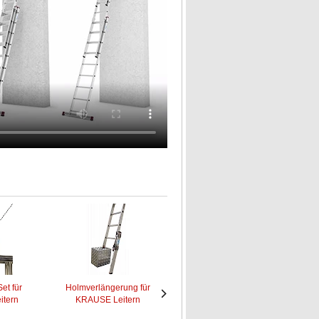
et für
Holmverlängerung für
KRAUSE
tern
KRAUSE Leitern
Leitersicherungs-Set für
W
Nächstes
Nächstes
Kfz...