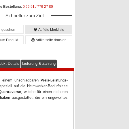
he Bestellung:
0 66 91 / 779 27 80
Schneller zum Ziel
er gesehen
Auf die Merkliste
zum Produkt
Artikelseite drucken
dukt-Details
Lieferung & Zahlung
 einem unschlagbaren
Preis-Leistungs-
peziell auf die Heimwerker-Bedürfnisse
, welche für einen sicheren
Quertraverse
ausgestattet, die ein ungewolltes
thaken