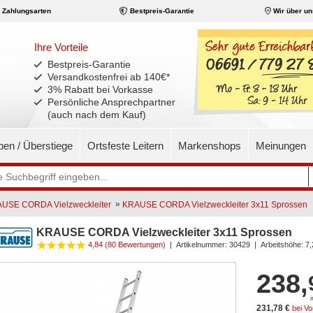
Zahlungsarten
Bestpreis-Garantie
Wir über un
Ihre Vorteile
Bestpreis-Garantie
Versandkostenfrei ab 140€
*
3% Rabatt bei Vorkasse
Persönliche Ansprechpartner
(auch nach dem Kauf)
pen / Überstiege
Ortsfeste Leitern
Markenshops
Meinungen
»
USE CORDA Vielzweckleiter
KRAUSE CORDA Vielzweckleiter 3x11 Sprossen
KRAUSE CORDA Vielzweckleiter 3x11 Sprossen
4,84 (80 Bewertungen)
|
Artikelnummer:
30429
| Arbeitshöhe: 7
238,
231,78 €
bei V