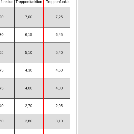
funktion
Treppenfunktion
Treppenfunktion
20
7,00
7,25
30
6,15
6,45
55
5,10
5,40
75
4,30
4,60
75
4,00
4,30
40
2,70
2,95
50
2,80
3,10