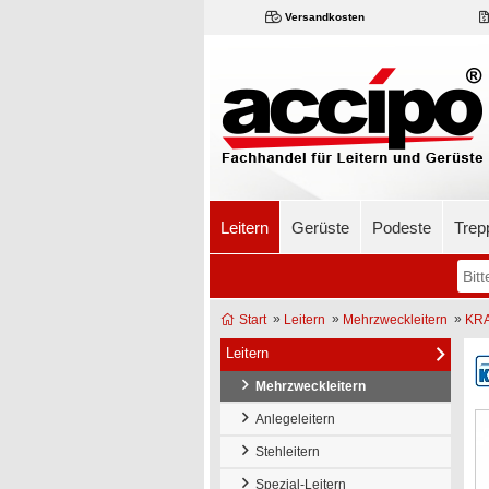
Versandkosten
Leitern
Gerüste
Podeste
Trep
»
»
»
Start
Leitern
Mehrzweckleitern
KRA
Leitern
Mehrzweckleitern
Anlegeleitern
Stehleitern
Spezial-Leitern