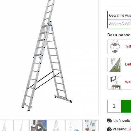
Gewählte Aus
Andere Ausfü
Dazu passe
Trit
Lei
Wan
Lieferzeit:
Versand:
V