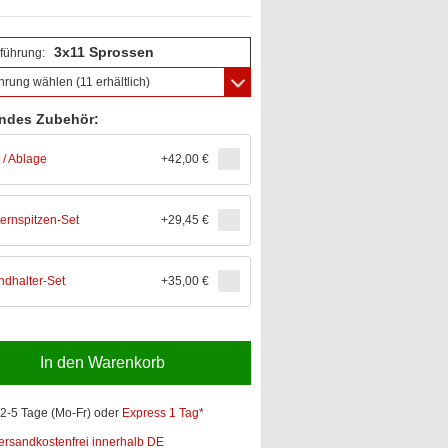
3x11 Sprossen
führung:
hrung wählen
(11 erhältlich)
ndes Zubehör:
t / Ablage
+
42,00 €
ternspitzen-Set
+
29,45 €
dhalter-Set
+
35,00 €
In den Warenkorb
2-5 Tage (Mo-Fr)
oder
Express 1 Tag*
ersandkostenfrei innerhalb DE