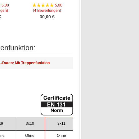
Bild
Bild
5,00
5,00
0,00
ngen)
(4 Bewertungen)
(0 Bewertungen)
€
30,00 €
78,00 €
nfunktion:
.-Daten: Mit Treppenfunktion
x9
3x10
3x11
ne
Ohne
Ohne