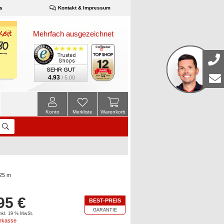
s
Kontakt & Impressum
Mehrfach ausgezeichnet
4.93
/ 5.00
Konto
Merkliste
Warenkorb
,25 m
95 €
BEST-PREIS
GARANTIE
inkl. 19 % MwSt.
orkasse