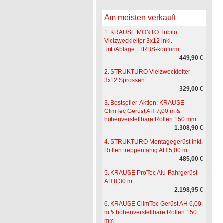
Am meisten verkauft
1. KRAUSE MONTO Tribilo
Vielzweckleiter 3x12 inkl.
Tritt/Ablage | TRBS-konform
449,90 €
2. STRUKTURO Vielzweckleiter
3x12 Sprossen
329,00 €
3. Bestseller-Aktion: KRAUSE
ClimTec Gerüst AH 7,00 m &
höhenverstellbare Rollen 150 mm
1.308,90 €
4. STRUKTURO Montagegerüst inkl.
Rollen treppenfähig AH 5,00 m
485,00 €
5. KRAUSE ProTec Alu-Fahrgerüst
AH 8,30 m
2.198,95 €
6. KRAUSE ClimTec Gerüst AH 6,00
m & höhenverstellbare Rollen 150
mm