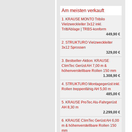
Am meisten verkauft
1. KRAUSE MONTO Tribilo
Vielzweckleiter 3x12 inkl.
Tritt/Ablage | TRBS-konform
449,90 €
2. STRUKTURO Vielzweckleiter
3x12 Sprossen
329,00 €
3. Bestseller-Aktion: KRAUSE
ClimTec Gerüst AH 7,00 m &
höhenverstellbare Rollen 150 mm
1.308,90 €
4. STRUKTURO Montagegerüst inkl.
Rollen treppenfähig AH 5,00 m
485,00 €
5. KRAUSE ProTec Alu-Fahrgerüst
AH 8,30 m
2.299,00 €
6. KRAUSE ClimTec Gerüst AH 6,00
m & höhenverstellbare Rollen 150
mm