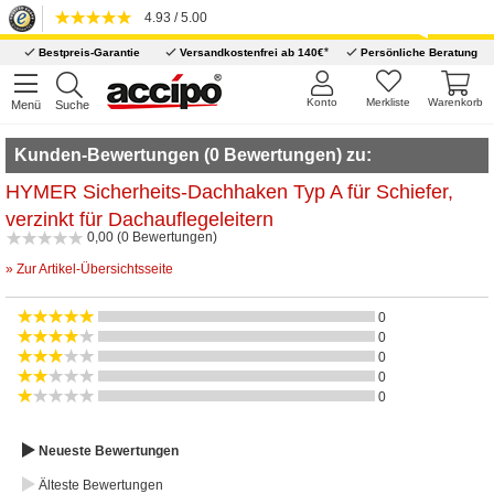
4.93 / 5.00
*
Bestpreis-Garantie
Versandkostenfrei ab 140€
Persönliche Beratung
Konto
Merkliste
Warenkorb
Menü
Suche
Kunden-Bewertungen (0 Bewertungen) zu:
HYMER Sicherheits-Dachhaken Typ A für Schiefer,
verzinkt für Dachauflegeleitern
0,00 (0 Bewertungen)
» Zur Artikel-Übersichtsseite
0
0
0
0
0
Neueste Bewertungen
Älteste Bewertungen