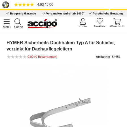
4.93 / 5.00
*
Bestpreis-Garantie
Versandkostenfrei ab 140€
Persönliche Beratung
Konto
Merkliste
Warenkorb
Menü
Suche
HYMER Sicherheits-Dachhaken Typ A für Schiefer,
verzinkt für Dachauflegeleitern
0,00
(0 Bewertungen)
Artikelnr.:
54651