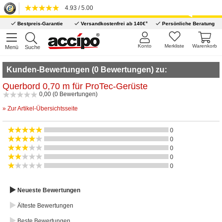
4.93 / 5.00
*
Bestpreis-Garantie
Versandkostenfrei ab 140€
Persönliche Beratung
Konto
Merkliste
Warenkorb
Menü
Suche
Kunden-Bewertungen (0 Bewertungen) zu:
Querbord 0,70 m für ProTec-Gerüste
0,00 (0 Bewertungen)
» Zur Artikel-Übersichtsseite
0
0
0
0
0
Neueste Bewertungen
Älteste Bewertungen
Beste Bewertungen