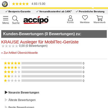
4.93 / 5.00
*
Bestpreis-Garantie
Versandkostenfrei ab 140€
Persönliche Beratung
Konto
Merkliste
Warenkorb
Menü
Suche
Kunden-Bewertungen (0 Bewertungen) zu:
KRAUSE Ausleger für MobilTec-Gerüste
0,00 (0 Bewertungen)
» Zur Artikel-Übersichtsseite
0
0
0
0
0
Neueste Bewertungen
Älteste Bewertungen
Beste Bewertungen