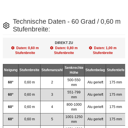
Technische Daten - 60 Grad / 0,60 m
Stufenbreite:
DIREKT ZU
Daten: 0,60 m
Daten: 0,80 m
Daten: 1,00 m
Stufenbreite
Stufenbreite
Stufenbreite
Senkrechte
Neigung
Stufenbreite
Stufenanzahl
Stufenbelag
Stufentiefe
Höhe
500-550
60°
0,60 m
2
Alu gerieft
175 mm
mm
551-799
60°
0,60 m
3
Alu gerieft
175 mm
mm
800-1000
60°
0,60 m
4
Alu gerieft
175 mm
mm
1001-1250
60°
0,60 m
5
Alu gerieft
175 mm
mm