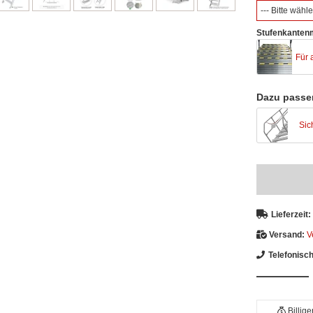
--- Bitte wähle
Stufenkantenm
Für 
Dazu passe
Sic
Lieferzeit:
Versand:
V
Telefonisc
Billig