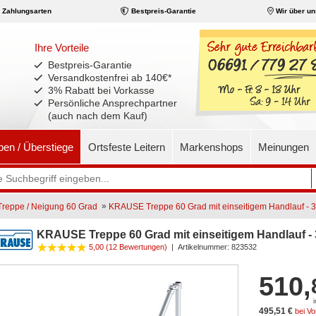
Zahlungsarten
Bestpreis-Garantie
Wir über un
Ihre Vorteile
Bestpreis-Garantie
Versandkostenfrei ab 140€
*
3% Rabatt bei Vorkasse
Persönliche Ansprechpartner
(auch nach dem Kauf)
pen / Überstiege
Ortsfeste Leitern
Markenshops
Meinungen
»
eppe / Neigung 60 Grad
KRAUSE Treppe 60 Grad mit einseitigem Handlauf - 3 S
KRAUSE Treppe 60 Grad mit einseitigem Handlauf - 3 
5,00 (12 Bewertungen)
|
Artikelnummer:
823532
510,
495,51 €
bei V