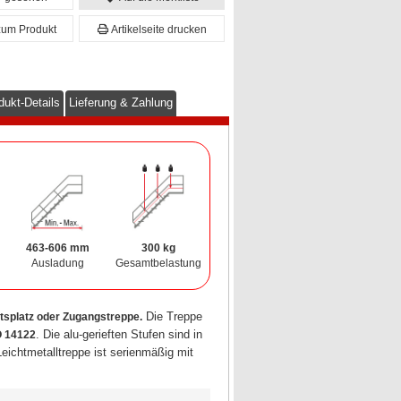
zum Produkt
Artikelseite drucken
dukt-Details
Lieferung & Zahlung
463-606 mm
300 kg
Ausladung
Gesamtbelastung
Die Treppe
itsplatz oder Zugangstreppe.
. Die alu-gerieften Stufen sind in
O 14122
eichtmetalltreppe ist serienmäßig mit