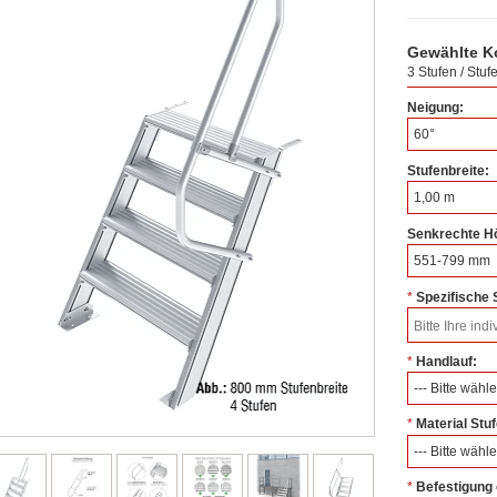
Gewählte K
3 Stufen / Stuf
Neigung:
60°
Stufenbreite:
1,00 m
Senkrechte H
551-799 mm
Spezifische
*
Handlauf:
*
--- Bitte wähle
Material Stu
*
--- Bitte wähle
Befestigung
*