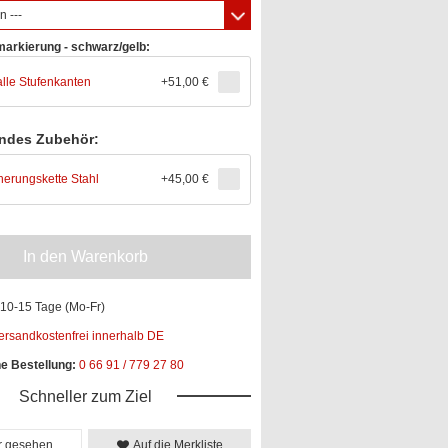
n ---
arkierung - schwarz/gelb:
alle Stufenkanten
+51,00 €
ndes Zubehör:
herungskette Stahl
+
45,00 €
In den Warenkorb
10-15 Tage (Mo-Fr)
ersandkostenfrei innerhalb DE
he Bestellung:
0 66 91 / 779 27 80
Schneller zum Ziel
er gesehen
Auf die Merkliste