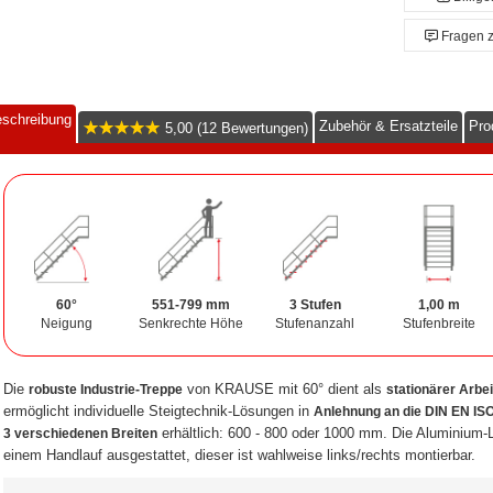
Fragen 
schreibung
Zubehör & Ersatzteile
Pro
5,00 (12 Bewertungen)
60°
551-799 mm
3 Stufen
1,00 m
Neigung
Senkrechte Höhe
Stufenanzahl
Stufenbreite
Die
von KRAUSE mit 60° dient als
robuste Industrie-Treppe
stationärer Arbe
ermöglicht individuelle Steigtechnik-Lösungen in
Anlehnung an die DIN EN IS
erhältlich: 600 - 800 oder 1000 mm. Die Aluminium-L
3 verschiedenen Breiten
einem Handlauf ausgestattet, dieser ist wahlweise links/rechts montierbar.