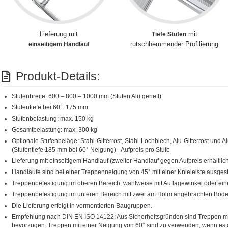
Lieferung mit
mit
Tiefe Stufen
rutschhemmender Profilierung
einseitigem Handlauf
Produkt-Details:
Stufenbreite: 600 – 800 – 1000 mm (Stufen Alu gerieft)
Stufentiefe bei 60°: 175 mm
Stufenbelastung: max. 150 kg
Gesamtbelastung: max. 300 kg
Optionale Stufenbeläge: Stahl-Gitterrost, Stahl-Lochblech, Alu-Gitterrost und A
(Stufentiefe 185 mm bei 60° Neigung) - Aufpreis pro Stufe
Lieferung mit einseitigem Handlauf (zweiter Handlauf gegen Aufpreis erhältlich
Handläufe sind bei einer Treppenneigung von 45° mit einer Knieleiste ausgest
Treppenbefestigung im oberen Bereich, wahlweise mit Auflagewinkel oder ein
Treppenbefestigung im unteren Bereich mit zwei am Holm angebrachten Bod
Die Lieferung erfolgt in vormontierten Baugruppen.
Empfehlung nach DIN EN ISO 14122: Aus Sicherheitsgründen sind Treppen mi
bevorzugen. Treppen mit einer Neigung von 60° sind zu verwenden, wenn es d