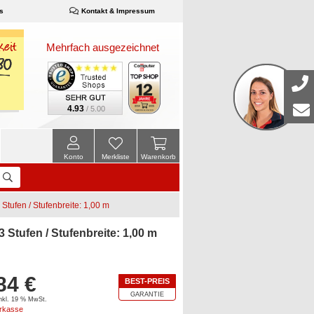
s
Kontakt & Impressum
Mehrfach ausgezeichnet
4.93
/ 5.00
Konto
Merkliste
Warenkorb
tufen / Stufenbreite: 1,00 m
Stufen / Stufenbreite: 1,00 m
84 €
BEST-PREIS
GARANTIE
inkl. 19 % MwSt.
orkasse