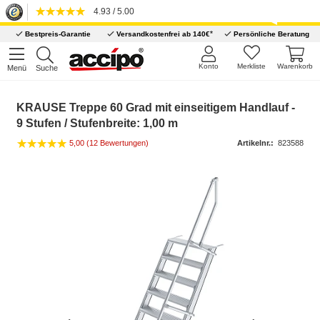
4.93 / 5.00
*
Bestpreis-Garantie
Versandkostenfrei ab 140€
Persönliche Beratung
Konto
Merkliste
Warenkorb
Menü
Suche
KRAUSE Treppe 60 Grad mit einseitigem Handlauf -
9 Stufen / Stufenbreite: 1,00 m
5,00 (12 Bewertungen)
Artikelnr.:
823588