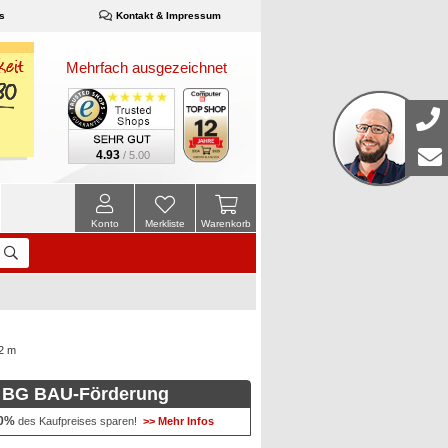
s
Kontakt & Impressum
Mehrfach ausgezeichnet
4.93
/ 5.00
Konto
Merkliste
Warenkorb
2 m
BG BAU-Förderung
0%
des Kaufpreises sparen!
>> Mehr Infos