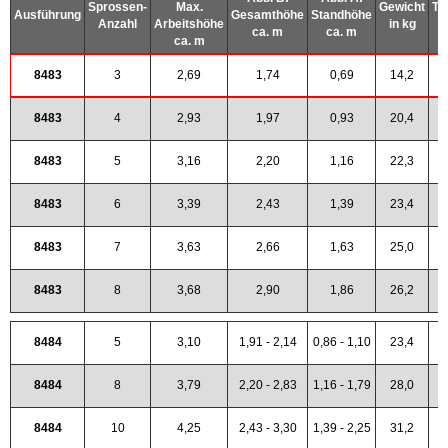
Sprossen-
Max.
Gewicht
Tr
Ausführung
Gesamthöhe
Standhöhe
Anzahl
Arbeitshöhe
in kg
c
ca. m
ca. m
ca. m
8483
3
2,69
1,74
0,69
14,2
8483
4
2,93
1,97
0,93
20,4
8483
5
3,16
2,20
1,16
22,3
8483
6
3,39
2,43
1,39
23,4
8483
7
3,63
2,66
1,63
25,0
8483
8
3,68
2,90
1,86
26,2
8484
5
3,10
1,91 - 2,14
0,86 - 1,10
23,4
8484
8
3,79
2,20 - 2,83
1,16 - 1,79
28,0
8484
10
4,25
2,43 - 3,30
1,39 - 2,25
31,2