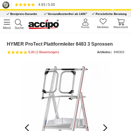
4.93 / 5.00
*
Bestpreis-Garantie
Versandkostenfrei ab 140€
Persönliche Beratung
Konto
Merkliste
Warenkorb
Menü
Suche
HYMER ProTect Plattformleiter 8483 3 Sprossen
5,00 (2 Bewertungen)
Artikelnr.:
848303