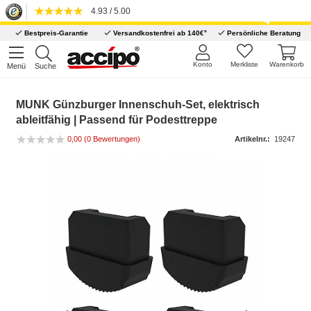
4.93 / 5.00
*
Bestpreis-Garantie
Versandkostenfrei ab 140€
Persönliche Beratung
Konto
Merkliste
Warenkorb
Menü
Suche
MUNK Günzburger Innenschuh-Set, elektrisch
ableitfähig | Passend für Podesttreppe
0,00 (0 Bewertungen)
Artikelnr.:
19247