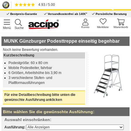
4.93 / 5.00
*
Bestpreis-Garantie
Versandkostenfrei ab 140€
Persönliche Beratung
Konto
Merkliste
Warenkorb
Menü
Suche
MUNK Günzburger Podesttreppe einseitig begehbar
Noch keine Bewertung vorhanden.
Kurzbeschreibung
Podestgröße: 60 x 80 cm
Mobile Podestleiter, fahrbar
6 Größen, Arbeitshöhe bis 3,90 m
3 verschiedene Stufen- und
Plattformausführungen
Für eine Detailbeschreibung bitte unten die
gewünschte Ausführung anklicken
Bitte wählen Sie die gewünschte Ausführung:
Auswahl einschränken:
Ausführung: