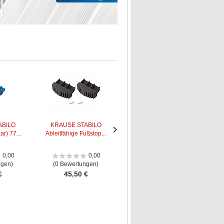
ABILO
KRAUSE STABILO
Wandhalter-Set für
r) 77...
Ableitfähige Fußstop...
KRAUSE Leitern
Lei
Nächstes
Nächstes
Bild
Bild
0,00
0,00
5,00
ngen)
(0 Bewertungen)
(5 Bewertungen)
€
45,50 €
35,00 €