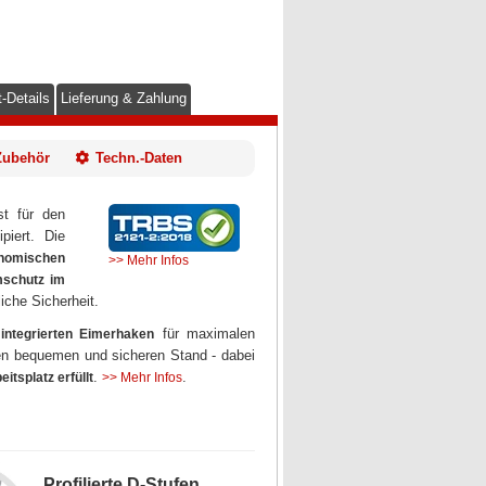
-Details
Lieferung & Zahlung
Zubehör
Techn.-Daten
t für den
piert. Die
nomischen
>> Mehr Infos
mschutz im
iche Sicherheit.
m
für maximalen
integrierten Eimerhaken
en bequemen und sicheren Stand - dabei
.
.
tsplatz erfüllt
>> Mehr Infos
Profilierte D-Stufen