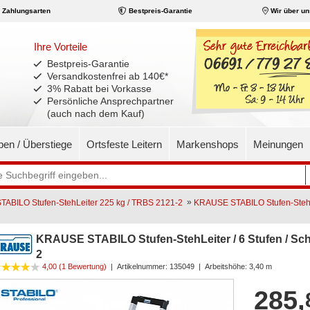
Zahlungsarten
Bestpreis-Garantie
Wir über un
Ihre Vorteile
Bestpreis-Garantie
Versandkostenfrei ab 140€
*
3% Rabatt bei Vorkasse
Persönliche Ansprechpartner
(auch nach dem Kauf)
pen / Überstiege
Ortsfeste Leitern
Markenshops
Meinungen
»
ABILO Stufen-StehLeiter 225 kg / TRBS 2121-2
KRAUSE STABILO Stufen-StehLei
KRAUSE STABILO Stufen-StehLeiter / 6 Stufen / Sch
2
4,00 (1 Bewertung)
|
Artikelnummer:
135049
| Arbeitshöhe: 3,40 m
285,