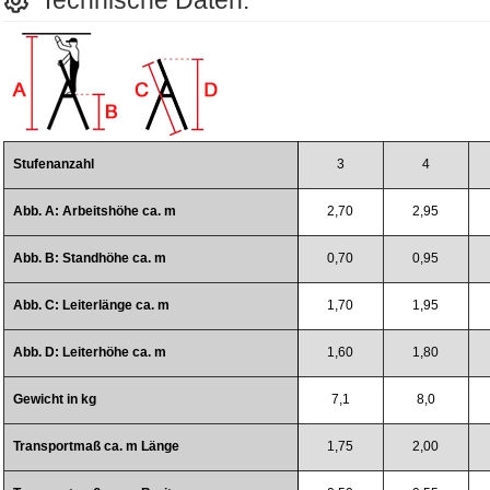
Technische Daten:
Stufenanzahl
3
4
Abb. A: Arbeitshöhe ca. m
2,70
2,95
Abb. B: Standhöhe ca. m
0,70
0,95
Abb. C: Leiterlänge ca. m
1,70
1,95
Abb. D: Leiterhöhe ca. m
1,60
1,80
Gewicht in kg
7,1
8,0
Transportmaß ca. m Länge
1,75
2,00