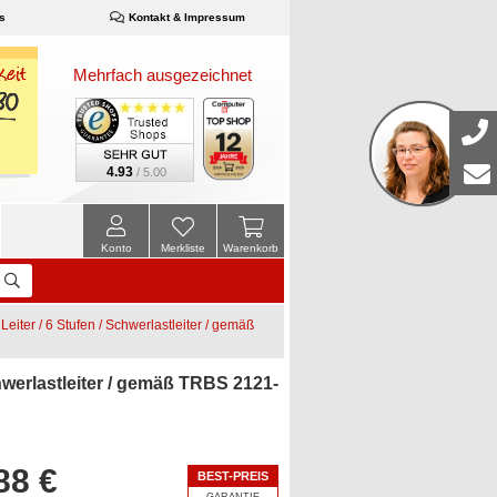
s
Kontakt & Impressum
Mehrfach ausgezeichnet
4.93
/ 5.00
Konto
Merkliste
Warenkorb
ter / 6 Stufen / Schwerlastleiter / gemäß
werlastleiter / gemäß TRBS 2121-
88 €
BEST-PREIS
GARANTIE