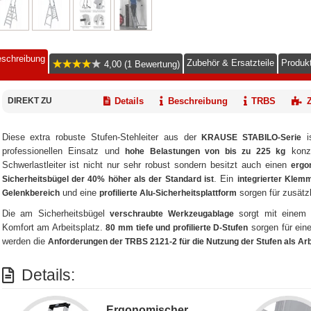
schreibung
Zubehör & Ersatzteile
Produkt
4,00 (1 Bewertung)
DIREKT ZU
Details
Beschreibung
TRBS
Diese extra robuste Stufen-Stehleiter aus der
is
KRAUSE STABILO-Serie
professionellen Einsatz und
konzi
hohe Belastungen von bis zu 225 kg
Schwerlastleiter ist nicht nur sehr robust sondern besitzt auch einen
ergo
. Ein
Sicherheitsbügel der 40% höher als der Standard ist
integrierter Klem
und eine
sorgen für zusätzl
Gelenkbereich
profilierte Alu-Sicherheitsplattform
Die am Sicherheitsbügel
sorgt mit eine
verschraubte Werkzeugablage
Komfort am Arbeitsplatz.
sorgen für ein
80 mm tiefe und profilierte D-Stufen
werden die
Anforderungen der TRBS 2121-2 für die Nutzung der Stufen als Arbei
Details:
Ergonomischer