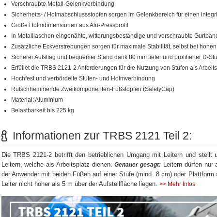
Verschraubte Metall-Gelenkverbindung
Sicherheits- / Holmabschlussstopfen sorgen im Gelenkbereich für einen integ
Große Holmdimensionen aus Alu-Pressprofil
In Metalllaschen eingenähte, witterungsbeständige und verschraubte Gurtbänd
Zusätzliche Eckverstrebungen sorgen für maximale Stabilität, selbst bei hohe
Sicherer Aufstieg und bequemer Stand dank 80 mm tiefer und profilierter D-St
Erfüllet die TRBS 2121-2 Anforderungen für die Nutzung von Stufen als Arbeits
Hochfest und verbördelte Stufen- und Holmverbindung
Rutschhemmende Zweikomponenten-Fußstopfen (SafetyCap)
Material: Aluminium
Belastbarkeit bis 225 kg
Informationen zur TRBS 2121 Teil 2:
Die TRBS 2121-2 betrifft den betrieblichen Umgang mit Leitern und stellt 
Leitern, welche als Arbeitsplatz dienen.
Leitern dürfen nur 
Genauer gesagt:
der Anwender mit beiden Füßen auf einer Stufe (mind. 8 cm) oder Plattform s
Leiter nicht höher als 5 m über der Aufstellfläche liegen.
>> Mehr Infos