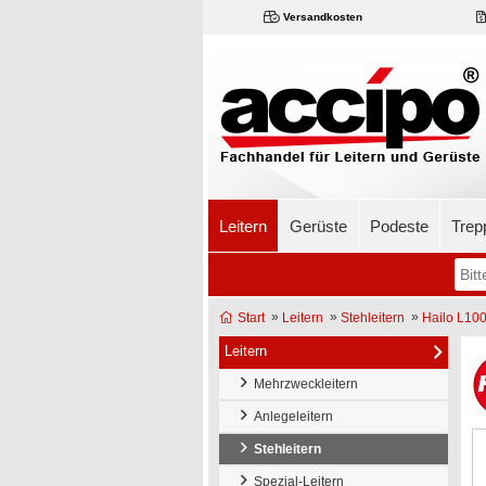
Versandkosten
Leitern
Gerüste
Podeste
Trep
»
»
»
Start
Leitern
Stehleitern
Hailo L100
Leitern
Mehrzweckleitern
Anlegeleitern
Stehleitern
Spezial-Leitern