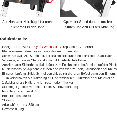
Ausziehbarer Haltebügel für mehr
Optimaler Stand durch extra breite
Sicherheit in der Höhe
Stufen und Anti-Rutsch-Riffelung
roduktdetails:
Geeignet für
HAILO EasyClix Wechselfüße
(optionales Zubehör)
Plattformverriegelung für sicheres Ver- und Entriegeln
Schwarze XXL-Alu-Stufen mit Anti-Rutsch-Riffelung und extra tiefer Standfläche
Verzinkte, schwarze Stahl-Plattform mit Anti-Rutsch-Riffelung
Ausziehbarer Sicherheits-Haltebügel zum Festhalten beim Arbeiten auf der Plattf
Multifunktions-Ablageschale zur Ablage von Werkzeugen, Farbdosen oder Kleint
Eimerschlaufe mit Klick-Schnellverschluss zur sicheren Befestigung von Eimern
1 Universalhaken als Halterung für Heckenscheren, Putzmittel oder Malerrollen
1 Stabhalter als Halterung für Besen oder Pflücker
Sichere, HighTech-vernietete Holm-Stufenverbindung
Rutschsicherer Steckfuß
Belastbar bis 150 kg
Stufen: 7
Arbeitshöhe: max. 350 cm
Gewicht: 8,5 kg