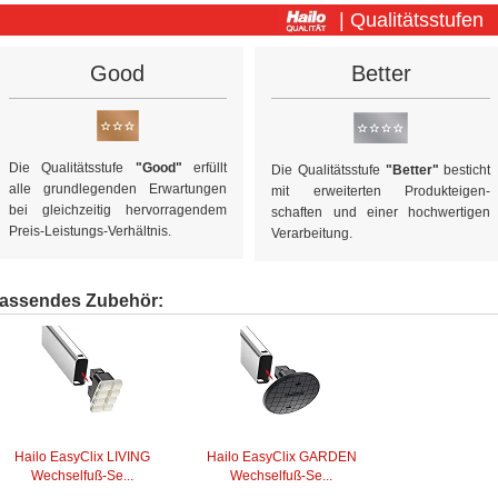
| Qualitätsstufen
Good
Better
Die Qualitätsstufe
"Good"
erfüllt
Die Qualitätsstufe
"Better"
besticht
alle grundlegenden Erwartungen
mit erweiterten Produkt­eigen­
bei gleichzeitig hervorragendem
schaften und einer hochwertigen
Preis-Leistungs-Verhältnis.
Verarbeitung.
assendes Zubehör:
Hailo EasyClix LIVING
Hailo EasyClix GARDEN
Wechselfuß-Se...
Wechselfuß-Se...