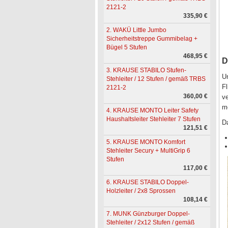
2121-2
335,90 €
2. WAKÜ Little Jumbo
Sicherheitstreppe Gummibelag +
Bügel 5 Stufen
468,95 €
D
3. KRAUSE STABILO Stufen-
Un
Stehleiter / 12 Stufen / gemäß TRBS
Fl
2121-2
360,00 €
ve
m
4. KRAUSE MONTO Leiter Safety
Haushaltsleiter Stehleiter 7 Stufen
Da
121,51 €
5. KRAUSE MONTO Komfort
Stehleiter Secury + MultiGrip 6
Stufen
117,00 €
6. KRAUSE STABILO Doppel-
Holzleiter / 2x8 Sprossen
108,14 €
7. MUNK Günzburger Doppel-
Stehleiter / 2x12 Stufen / gemäß