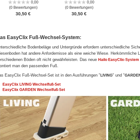
0,00
0,00
(0 Bewertungen)
(0 Bewertungen)
30,50 €
30,50 €
as EasyClix Fuß-Wechsel-System:
terschiedliche Bodenbeläge und Untergründe erfordern unterschiedliche Sicheru
iesenboden hat andere Anfordernisse als eine weiche Wiese. Herkömmliche Le
rschiedenen Böden oft nicht gewährleisten. Das neue
Hailo EasyClix-System
ontiert man den passenden Fuß.
s EasyClix Fuß-Wechsel-Set ist in den Ausführungen "
" und "
LIVING
GARDE
EasyClix LIVING Wechselfuß-Set
EasyClix GARDEN Wechselfuß-Set