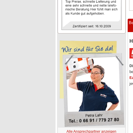
Be
H
Di
be
E
j
Alle Ansprechpartner anzeigen