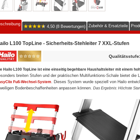
schreibung
Zubehör & Ersatzteile
Prod
4,50 (8 Bewertungen)
ailo L100 TopLine - Sicherheits-Stehleiter 7 XXL-Stufen
Qualitätsstufe
e Hailo L100 TopLine ist eine einseitig begehbare Haushaltsleiter mit einem ho
sonders breiten Stufen und der praktischen Multifunktions-Schale bietet die L
. Dieses System wurde speziell von Hailo entwicke
asyClix Fuß-Wechsel-System
eweiligen Bodenbeschaffenheiten anpassen können.
Das Ergebnis: Höchste Stan