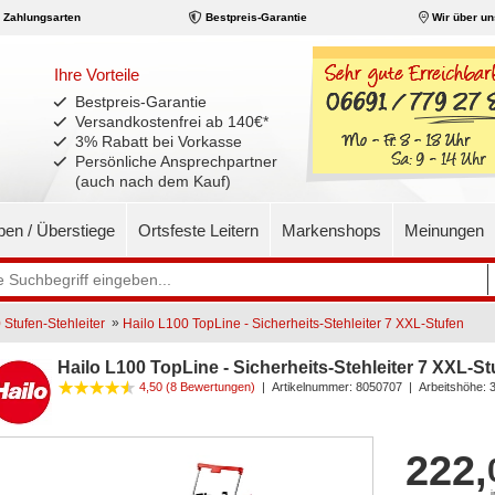
Zahlungsarten
Bestpreis-Garantie
Wir über un
Ihre Vorteile
Bestpreis-Garantie
Versandkostenfrei ab 140€
*
3% Rabatt bei Vorkasse
Persönliche Ansprechpartner
(auch nach dem Kauf)
pen / Überstiege
Ortsfeste Leitern
Markenshops
Meinungen
»
 Stufen-Stehleiter
Hailo L100 TopLine - Sicherheits-Stehleiter 7 XXL-Stufen
Hailo L100 TopLine - Sicherheits-Stehleiter 7 XXL-St
4,50
(8 Bewertungen)
|
Artikelnummer:
8050707
| Arbeitshöhe: 
222,