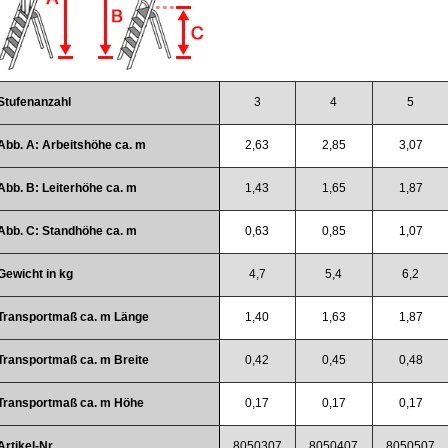
Stufenanzahl
3
4
5
Abb. A: Arbeitshöhe ca. m
2,63
2,85
3,07
Abb. B: Leiterhöhe ca. m
1,43
1,65
1,87
Abb. C: Standhöhe ca. m
0,63
0,85
1,07
Gewicht in kg
4,7
5,4
6,2
Transportmaß ca. m Länge
1,40
1,63
1,87
Transportmaß ca. m Breite
0,42
0,45
0,48
Transportmaß ca. m Höhe
0,17
0,17
0,17
Artikel-Nr.
8050307
8050407
8050507