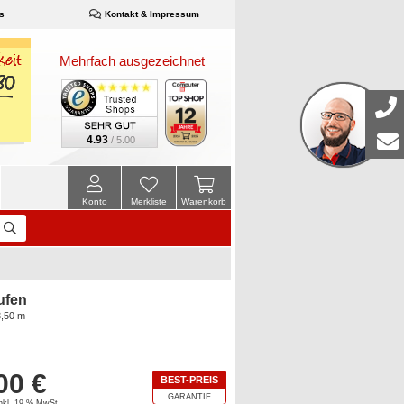
s
Kontakt & Impressum
Mehrfach ausgezeichnet
4.93
/ 5.00
Konto
Merkliste
Warenkorb
ufen
3,50 m
00 €
BEST-PREIS
GARANTIE
inkl. 19 % MwSt.