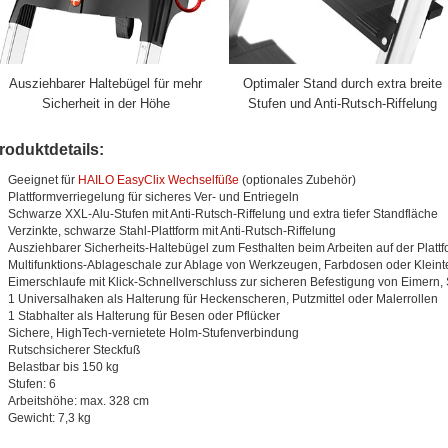
Ausziehbarer Haltebügel für mehr
Optimaler Stand durch extra breite
Sicherheit in der Höhe
Stufen und Anti-Rutsch-Riffelung
roduktdetails:
Geeignet für
HAILO EasyClix Wechselfüße
(optionales Zubehör)
Plattformverriegelung für sicheres Ver- und Entriegeln
Schwarze XXL-Alu-Stufen mit Anti-Rutsch-Riffelung und extra tiefer Standfläche
Verzinkte, schwarze Stahl-Plattform mit Anti-Rutsch-Riffelung
Ausziehbarer Sicherheits-Haltebügel zum Festhalten beim Arbeiten auf der Plattf
Multifunktions-Ablageschale zur Ablage von Werkzeugen, Farbdosen oder Kleint
Eimerschlaufe mit Klick-Schnellverschluss zur sicheren Befestigung von Eimern
1 Universalhaken als Halterung für Heckenscheren, Putzmittel oder Malerrollen
1 Stabhalter als Halterung für Besen oder Pflücker
Sichere, HighTech-vernietete Holm-Stufenverbindung
Rutschsicherer Steckfuß
Belastbar bis 150 kg
Stufen: 6
Arbeitshöhe: max. 328 cm
Gewicht: 7,3 kg