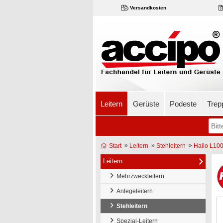
Versandkosten
Leitern
Gerüste
Podeste
Trep
»
»
»
Start
Leitern
Stehleitern
Hailo L100
Leitern
Mehrzweckleitern
Anlegeleitern
Stehleitern
Spezial-Leitern