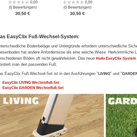
0,00
0,00
(0 Bewertungen)
(0 Bewertungen)
30,50 €
30,50 €
as EasyClix Fuß-Wechsel-System:
terschiedliche Bodenbeläge und Untergründe erfordern unterschiedliche Sicheru
iesenboden hat andere Anfordernisse als eine weiche Wiese. Herkömmliche Le
rschiedenen Böden oft nicht gewährleisten. Das neue
Hailo EasyClix-System
ontiert man den passenden Fuß.
s EasyClix Fuß-Wechsel-Set ist in den Ausführungen "
" und "
LIVING
GARDE
EasyClix LIVING Wechselfuß-Set
EasyClix GARDEN Wechselfuß-Set