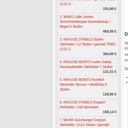
2121-2
335,90 €
2. WAKÜ Little Jumbo
Sicherheitstreppe Gummibelag +
Bügel 5 Stufen
468,95 €
D
3. KRAUSE STABILO Stufen-
Un
Stehleiter / 12 Stufen / gemäß TRBS
Fl
2121-2
360,00 €
ve
m
4. KRAUSE MONTO Leiter Safety
Haushaltsleiter Stehleiter 7 Stufen
Da
121,51 €
5. KRAUSE MONTO Komfort
Stehleiter Secury + MultiGrip 6
Stufen
128,90 €
6. KRAUSE STABILO Doppel-
Holzleiter / 2x8 Sprossen
108,14 €
7. MUNK Günzburger Doppel-
Stehleiter / 2x12 Stufen / gemäß