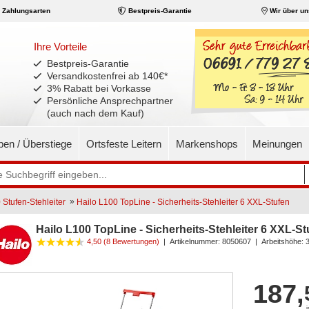
Zahlungsarten
Bestpreis-Garantie
Wir über un
Ihre Vorteile
Bestpreis-Garantie
Versandkostenfrei ab 140€
*
3% Rabatt bei Vorkasse
Persönliche Ansprechpartner
(auch nach dem Kauf)
pen / Überstiege
Ortsfeste Leitern
Markenshops
Meinungen
»
 Stufen-Stehleiter
Hailo L100 TopLine - Sicherheits-Stehleiter 6 XXL-Stufen
Hailo L100 TopLine - Sicherheits-Stehleiter 6 XXL-St
4,50
(8 Bewertungen)
|
Artikelnummer:
8050607
| Arbeitshöhe: 
187,