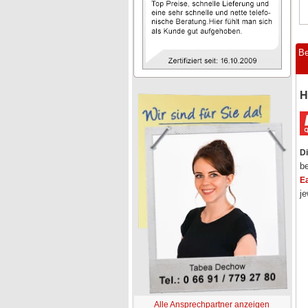
Be
H
Di
be
E
j
Alle Ansprechpartner anzeigen