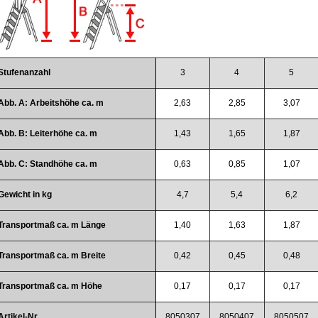
Stufenanzahl
3
4
5
Abb. A: Arbeitshöhe ca. m
2,63
2,85
3,07
Abb. B: Leiterhöhe ca. m
1,43
1,65
1,87
Abb. C: Standhöhe ca. m
0,63
0,85
1,07
Gewicht in kg
4,7
5,4
6,2
Transportmaß ca. m Länge
1,40
1,63
1,87
Transportmaß ca. m Breite
0,42
0,45
0,48
Transportmaß ca. m Höhe
0,17
0,17
0,17
Artikel-Nr.
8050307
8050407
8050507