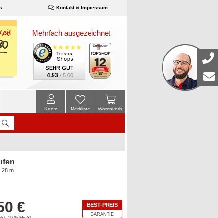
s
Kontakt & Impressum
Mehrfach ausgezeichnet
4.93
/ 5.00
Konto
Merkliste
Warenkorb
ufen
3,28 m
50 €
BEST-PREIS
GARANTIE
inkl. 19 % MwSt.