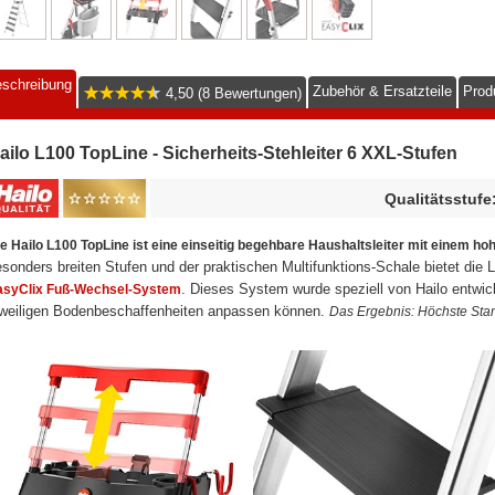
schreibung
Zubehör & Ersatzteile
Prod
4,50 (8 Bewertungen)
ailo L100 TopLine - Sicherheits-Stehleiter 6 XXL-Stufen
Qualitätsstufe
e Hailo L100 TopLine ist eine einseitig begehbare Haushaltsleiter mit einem ho
sonders breiten Stufen und der praktischen Multifunktions-Schale bietet die L
. Dieses System wurde speziell von Hailo entwicke
asyClix Fuß-Wechsel-System
eweiligen Bodenbeschaffenheiten anpassen können.
Das Ergebnis: Höchste Stan