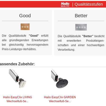
| Qualitätsstufen
Good
Better
Die Qualitätsstufe
"Good"
erfüllt
Die Qualitätsstufe
"Better"
besticht
alle grundlegenden Erwartungen
mit erweiterten Produkt­eigen­
bei gleichzeitig hervorragendem
schaften und einer hochwertigen
Preis-Leistungs-Verhältnis.
Verarbeitung.
assendes Zubehör:
Hailo EasyClix LIVING
Hailo EasyClix GARDEN
Wechselfuß-Se...
Wechselfuß-Se...