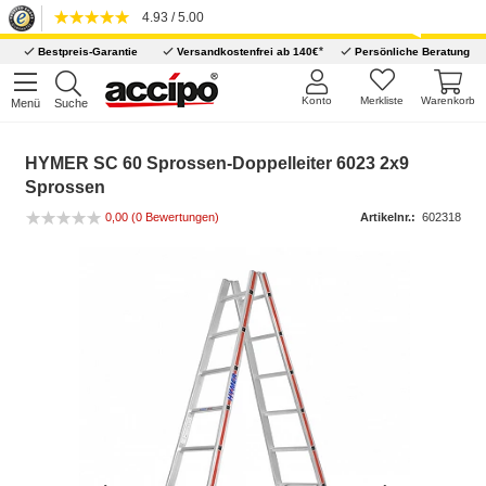
4.93 / 5.00
*
Bestpreis-Garantie
Versandkostenfrei ab 140€
Persönliche Beratung
Konto
Merkliste
Warenkorb
Menü
Suche
HYMER SC 60 Sprossen-Doppelleiter 6023 2x9
Sprossen
0,00 (0 Bewertungen)
Artikelnr.:
602318