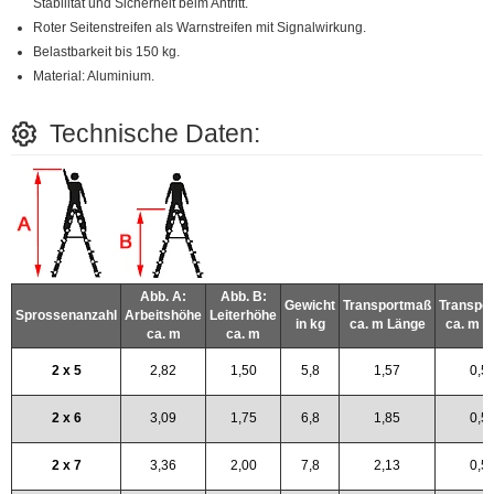
Stabilität und Sicherheit beim Antritt.
Roter Seitenstreifen als Warnstreifen mit Signalwirkung.
Belastbarkeit bis 150 kg.
Material: Aluminium.
Technische Daten:
Abb. A:
Abb. B:
Gewicht
Transportmaß
Transpo
Sprossenanzahl
Arbeitshöhe
Leiterhöhe
in kg
ca. m Länge
ca. m B
ca. m
ca. m
2 x 5
2,82
1,50
5,8
1,57
0,5
2 x 6
3,09
1,75
6,8
1,85
0,5
2 x 7
3,36
2,00
7,8
2,13
0,5