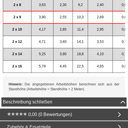
2 x 8
3,63
2,30
9,2
2,40
0,6
2 x 9
3,90
2,55
10,3
2,69
0,6
2 x 10
4,17
2,85
11,4
2,95
0,6
2 x 12
4,71
3,40
14,1
3,53
0,7
2 x 14
5,25
3,90
18,8
4,10
0,7
2 x 16
5,79
4,45
22,5
4,65
0,8
Hinweis:
Die angegebenen Arbeitshöhen berechnen sich aus der
Standhöhe (Arbeitshöhe = Standhöhe + 2 Meter).
Beschreibung schließen
0,00 (0 Bewertungen)
Zubehör & Ersatzteile