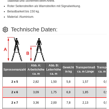
Stabilität und Sicherheit beim Antritt.
Roter Seitenstreifen als Warnstreifen mit Signalwirkung.
Belastbarkeit bis 150 kg.
Material: Aluminium.
Technische Daten:
Abb. A:
Abb. B:
Gewicht
Transportmaß
Transpo
Sprossenanzahl
Arbeitshöhe
Leiterhöhe
in kg
ca. m Länge
ca. m B
ca. m
ca. m
2 x 5
2,82
1,50
5,8
1,57
0,5
2 x 6
3,09
1,75
6,8
1,85
0,5
2 x 7
3,36
2,00
7,8
2,13
0,5