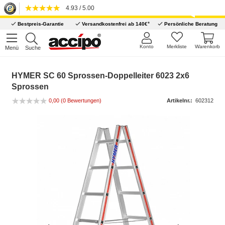
4.93 / 5.00
*
Bestpreis-Garantie
Versandkostenfrei ab 140€
Persönliche Beratung
Konto
Merkliste
Warenkorb
Menü
Suche
HYMER SC 60 Sprossen-Doppelleiter 6023 2x6
Sprossen
0,00 (0 Bewertungen)
Artikelnr.:
602312