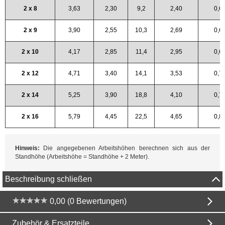
2 x 8
3,63
2,30
9,2
2,40
0,6
2 x 9
3,90
2,55
10,3
2,69
0,6
2 x 10
4,17
2,85
11,4
2,95
0,6
2 x 12
4,71
3,40
14,1
3,53
0,7
2 x 14
5,25
3,90
18,8
4,10
0,7
2 x 16
5,79
4,45
22,5
4,65
0,8
Hinweis:
Die angegebenen Arbeitshöhen berechnen sich aus der
Standhöhe (Arbeitshöhe = Standhöhe + 2 Meter).
Beschreibung schließen
0,00 (0 Bewertungen)
Zubehör & Ersatzteile