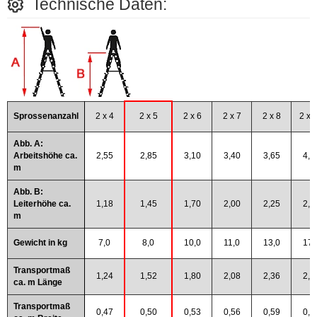
Technische Daten:
Sprossenanzahl
2 x 4
2 x 5
2 x 6
2 x 7
2 x 8
2 x 
Abb. A:
Arbeitshöhe ca.
2,55
2,85
3,10
3,40
3,65
4,2
m
Abb. B:
Leiterhöhe ca.
1,18
1,45
1,70
2,00
2,25
2,7
m
Gewicht in kg
7,0
8,0
10,0
11,0
13,0
17,
Transportmaß
1,24
1,52
1,80
2,08
2,36
2,9
ca. m Länge
Transportmaß
0,47
0,50
0,53
0,56
0,59
0,6