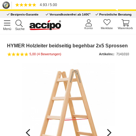
4.93 / 5.00
*
Bestpreis-Garantie
Versandkostenfrei ab 140€
Persönliche Beratung
Konto
Merkliste
Warenkorb
Menü
Suche
HYMER Holzleiter beidseitig begehbar 2x5 Sprossen
5,00 (4 Bewertungen)
Artikelnr.:
7141010