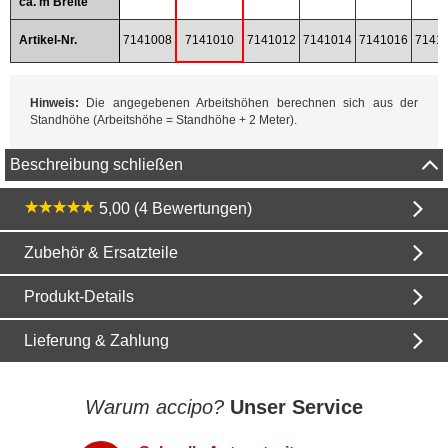
ca. m Breite
Artikel-Nr.
7141008
7141010
7141012
7141014
7141016
7141
Hinweis:
Die angegebenen Arbeitshöhen berechnen sich aus der
Standhöhe (Arbeitshöhe = Standhöhe + 2 Meter).
Beschreibung schließen
5,00 (4 Bewertungen)
Zubehör & Ersatzteile
Produkt-Details
Lieferung & Zahlung
Warum accipo?
Unser Service