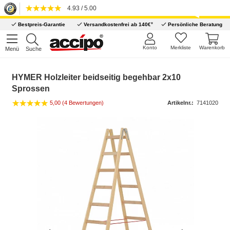
4.93 / 5.00
*
Bestpreis-Garantie
Versandkostenfrei ab 140€
Persönliche Beratung
Konto
Merkliste
Warenkorb
Menü
Suche
HYMER Holzleiter beidseitig begehbar 2x10
Sprossen
5,00 (4 Bewertungen)
Artikelnr.:
7141020