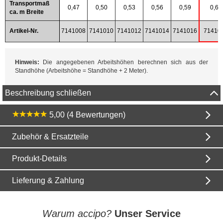
Transportmaß
0,47
0,50
0,53
0,56
0,59
0,65
ca. m Breite
Artikel-Nr.
7141008
7141010
7141012
7141014
7141016
71410
Hinweis:
Die angegebenen Arbeitshöhen berechnen sich aus der
Standhöhe (Arbeitshöhe = Standhöhe + 2 Meter).
Beschreibung schließen
5,00 (4 Bewertungen)
Zubehör & Ersatzteile
Produkt-Details
Lieferung & Zahlung
Warum accipo?
Unser Service