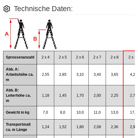
Technische Daten:
Sprossenanzahl
2 x 4
2 x 5
2 x 6
2 x 7
2 x 8
2 x 1
Abb. A:
Arbeitshöhe ca.
2,55
2,85
3,10
3,40
3,65
4,20
m
Abb. B:
Leiterhöhe ca.
1,18
1,45
1,70
2,00
2,25
2,75
m
Gewicht in kg
7,0
8,0
10,0
11,0
13,0
17,0
Transportmaß
1,24
1,52
1,80
2,08
2,36
2,92
ca. m Länge