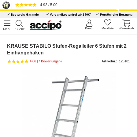
4.93 / 5.00
*
Bestpreis-Garantie
Versandkostenfrei ab 140€
Persönliche Beratung
Konto
Merkliste
Warenkorb
Menü
Suche
KRAUSE STABILO Stufen-Regalleiter 6 Stufen mit 2
Einhängehaken
4,86 (7 Bewertungen)
Artikelnr.:
125101