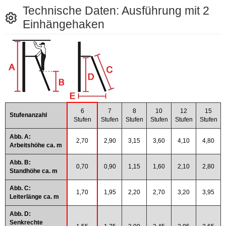
Technische Daten: Ausführung mit 2
Einhängehaken
6
7
8
10
12
15
Stufenanzahl
Stufen
Stufen
Stufen
Stufen
Stufen
Stufen
Abb. A:
2,70
2,90
3,15
3,60
4,10
4,80
Arbeitshöhe ca. m
Abb. B:
0,70
0,90
1,15
1,60
2,10
2,80
Standhöhe ca. m
Abb. C:
1,70
1,95
2,20
2,70
3,20
3,95
Leiterlänge ca. m
Abb. D:
Senkrechte