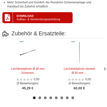
Mehr Sicherheit und Komfort: Alu-Rundrohr-Schienenanlage und
Handlauf als Zubehör erhältlich
DOWNLOAD
Aufbau- & Verwendungsanleitung
Zubehör & Ersatzteile:
Leichtmetallrohr Ø 30 mm
Leichtmetallrohr eloxiert
- Schienen...
Ø 30 mm -...
Näc
Näc
Bild
Bild
0,00
0,00
(0 Bewertungen)
(0 Bewertungen)
45,29 €
60,00 €