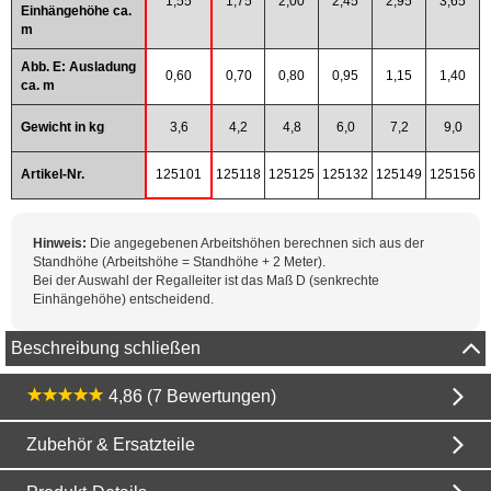
1,55
1,75
2,00
2,45
2,95
3,65
Einhängehöhe ca.
m
Abb. E: Ausladung
0,60
0,70
0,80
0,95
1,15
1,40
ca. m
Gewicht in kg
3,6
4,2
4,8
6,0
7,2
9,0
Artikel-Nr.
125101
125118
125125
125132
125149
125156
Hinweis:
Die angegebenen Arbeitshöhen berechnen sich aus der
Standhöhe (Arbeitshöhe = Standhöhe + 2 Meter).
Bei der Auswahl der Regalleiter ist das Maß D (senkrechte
Einhängehöhe) entscheidend.
Beschreibung schließen
4,86 (7 Bewertungen)
Zubehör & Ersatzteile