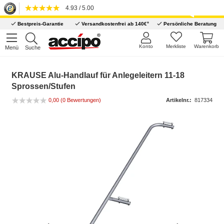
4.93 / 5.00
*
Bestpreis-Garantie
Versandkostenfrei ab 140€
Persönliche Beratung
Konto
Merkliste
Warenkorb
Menü
Suche
KRAUSE Alu-Handlauf für Anlegeleitern 11-18
Sprossen/Stufen
0,00
(0 Bewertungen)
Artikelnr.:
817334