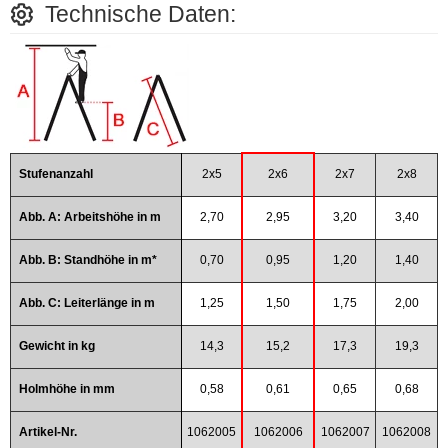
Technische Daten:
Stufenanzahl
2x5
2x6
2x7
2x8
Abb. A: Arbeitshöhe in m
2,70
2,95
3,20
3,40
Abb. B: Standhöhe in m*
0,70
0,95
1,20
1,40
Abb. C: Leiterlänge in m
1,25
1,50
1,75
2,00
Gewicht in kg
14,3
15,2
17,3
19,3
Holmhöhe in mm
0,58
0,61
0,65
0,68
Artikel-Nr.
1062005
1062006
1062007
1062008