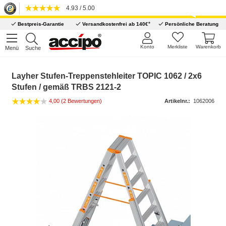
4.93 / 5.00
*
Bestpreis-Garantie
Versandkostenfrei ab 140€
Persönliche Beratung
Konto
Merkliste
Warenkorb
Menü
Suche
Layher Stufen-Treppenstehleiter TOPIC 1062 / 2x6
Stufen / gemäß TRBS 2121-2
4,00 (2 Bewertungen)
Artikelnr.:
1062006