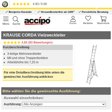
4.93 / 5.00
*
Bestpreis-Garantie
Versandkostenfrei ab 140€
Persönliche Beratung
Konto
Merkliste
Warenkorb
Menü
Suche
KRAUSE CORDA Vielzweckleiter
4,84 (80 Bewertungen)
Kurzbeschreibung
3-teilige Mehrzweckleiter
Mit und ohne Treppenfunktion
Arbeitshöhe bis 7,25 m
Für eine Detailbeschreibung bitte unten die
gewünschte Ausführung anklicken
Bitte wählen Sie die gewünschte Ausführung:
Auswahl einschränken:
Ausführung: