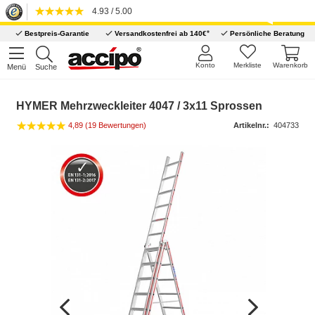
4.93 / 5.00
*
Bestpreis-Garantie
Versandkostenfrei ab 140€
Persönliche Beratung
Konto
Merkliste
Warenkorb
Menü
Suche
HYMER Mehrzweckleiter 4047 / 3x11 Sprossen
4,89 (19 Bewertungen)
Artikelnr.:
404733