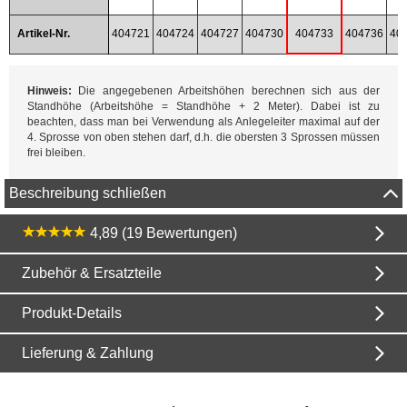
Artikel-Nr.
404721
404724
404727
404730
404733
404736
40
Hinweis:
Die angegebenen Arbeitshöhen berechnen sich aus der
Standhöhe (Arbeitshöhe = Standhöhe + 2 Meter). Dabei ist zu
beachten, dass man bei Verwendung als Anlegeleiter maximal auf der
4. Sprosse von oben stehen darf, d.h. die obersten 3 Sprossen müssen
frei bleiben.
Beschreibung schließen
4,89 (19 Bewertungen)
Zubehör & Ersatzteile
Produkt-Details
Lieferung & Zahlung