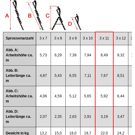
Sprossenanzahl
3 x 7
3 x 8
3 x 9
3 x 10
3 x 11
3 x 12
3 
Abb. A:
Arbeitshöhe ca.
5,73
6,29
7,39
7,94
8,49
9,32
10
m
Abb. B:
Leiterlänge ca.
4,87
5,43
6,55
7,11
7,67
8,51
9
m
Abb. C:
Arbeitshöhe ca.
4,06
4,59
5,12
5,65
5,92
6,44
7
m
Abb. D:
Leiterlänge ca.
2,07
2,35
2,63
2,91
3,19
3,47
4
m
Gewicht in kg
13,2
15,0
18,0
19,7
22,0
24,2
3