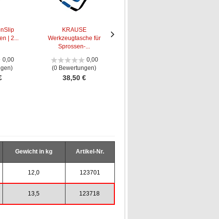
nSlip
KRAUSE
KRAUSE Aluminium-
n | 2...
Werkzeugtasche für
Transportbox stape...
Nächstes
Nächstes
Sprossen-...
Bild
Bild
0,00
0,00
4,80
ngen)
(0 Bewertungen)
(5 Bewertungen)
€
38,50 €
195,00 €
Gewicht in kg
Artikel-Nr.
12,0
123701
13,5
123718