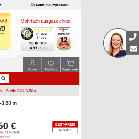
s
Kontakt & Impressum
Mehrfach ausgezeichnet
4.93
/ 5.00
Konto
Merkliste
Warenkorb
e | Breite 2,04-3,50 m
-3,50 m
50 €
BEST-PREIS
GARANTIE
inkl. 19 % MwSt.
orkasse