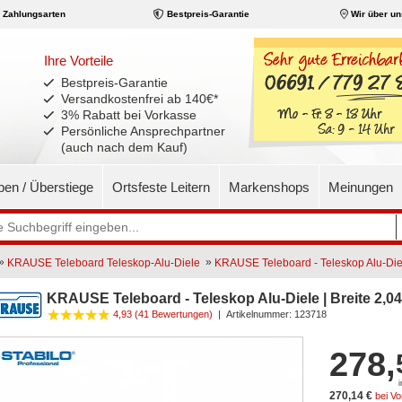
Zahlungsarten
Bestpreis-Garantie
Wir über un
Ihre Vorteile
Bestpreis-Garantie
Versandkostenfrei ab 140€
*
3% Rabatt bei Vorkasse
Persönliche Ansprechpartner
(auch nach dem Kauf)
pen / Überstiege
Ortsfeste Leitern
Markenshops
Meinungen
»
»
KRAUSE Teleboard Teleskop-Alu-Diele
KRAUSE Teleboard - Teleskop Alu-Diel
KRAUSE Teleboard - Teleskop Alu-Diele | Breite 2,04
4,93 (41 Bewertungen)
|
Artikelnummer:
123718
278,
270,14 €
bei V