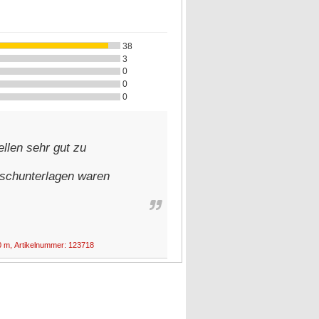
38
3
0
0
0
llen sehr gut zu
rutschunterlagen waren
50 m, Artikelnummer: 123718