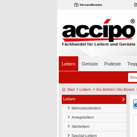
Versandkosten
Leitern
Gerüste
Podeste
Trep
»
»
Start
Leitern
Alu-Bohlen / Alu-Boxen
Leitern
Mehrzweckleitern
Anlegeleitern
Stehleitern
Spezial-Leitern