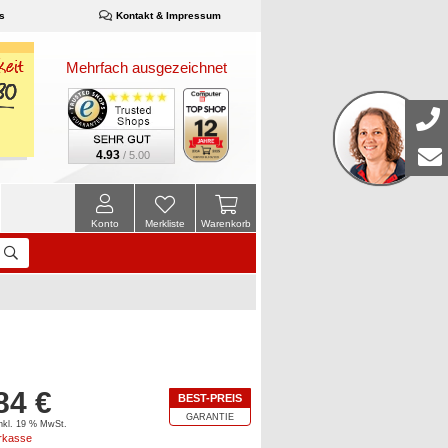
s
Kontakt & Impressum
Mehrfach ausgezeichnet
4.93
/ 5.00
Konto
Merkliste
Warenkorb
84 €
BEST-PREIS
GARANTIE
inkl. 19 % MwSt.
orkasse