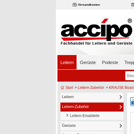
Versandkosten
Leitern
Gerüste
Podeste
Trep
»
»
Start
Leitern-Zubehör
KRAUSE Boardst
Leitern
Leitern-Zubehör
Leitern-Ersatzteile
Gerüste