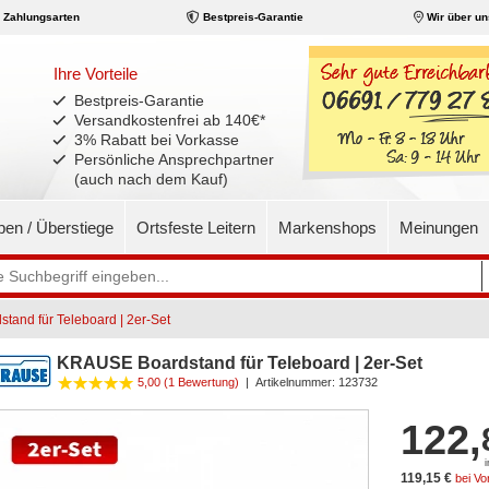
Zahlungsarten
Bestpreis-Garantie
Wir über un
Ihre Vorteile
Bestpreis-Garantie
Versandkostenfrei ab 140€
*
3% Rabatt bei Vorkasse
Persönliche Ansprechpartner
(auch nach dem Kauf)
pen / Überstiege
Ortsfeste Leitern
Markenshops
Meinungen
and für Teleboard | 2er-Set
KRAUSE Boardstand für Teleboard | 2er-Set
5,00
(1 Bewertung)
|
Artikelnummer:
123732
122,
119,15 €
bei V