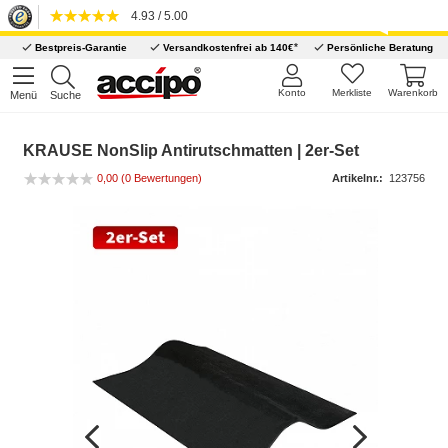
4.93 / 5.00
*
Bestpreis-Garantie
Versandkostenfrei ab 140€
Persönliche Beratung
Konto
Merkliste
Warenkorb
Menü
Suche
KRAUSE NonSlip Antirutschmatten | 2er-Set
0,00
(0 Bewertungen)
Artikelnr.:
123756