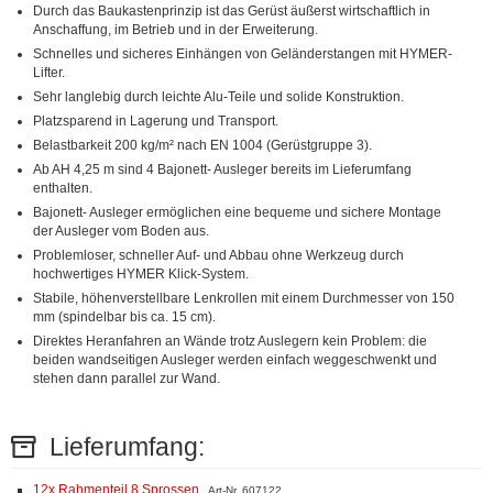
Durch das Baukastenprinzip ist das Gerüst äußerst wirtschaftlich in
Anschaffung, im Betrieb und in der Erweiterung.
Schnelles und sicheres Einhängen von Geländerstangen mit HYMER-
Lifter.
Sehr langlebig durch leichte Alu-Teile und solide Konstruktion.
Platzsparend in Lagerung und Transport.
Belastbarkeit 200 kg/m² nach EN 1004 (Gerüstgruppe 3).
Ab AH 4,25 m sind 4 Bajonett- Ausleger bereits im Lieferumfang
enthalten.
Bajonett- Ausleger ermöglichen eine bequeme und sichere Montage
der Ausleger vom Boden aus.
Problemloser, schneller Auf- und Abbau ohne Werkzeug durch
hochwertiges HYMER Klick-System.
Stabile, höhenverstellbare Lenkrollen mit einem Durchmesser von 150
mm (spindelbar bis ca. 15 cm).
Direktes Heranfahren an Wände trotz Auslegern kein Problem: die
beiden wandseitigen Ausleger werden einfach weggeschwenkt und
stehen dann parallel zur Wand.
Lieferumfang:
12x Rahmenteil 8 Sprossen
Art-Nr. 607122