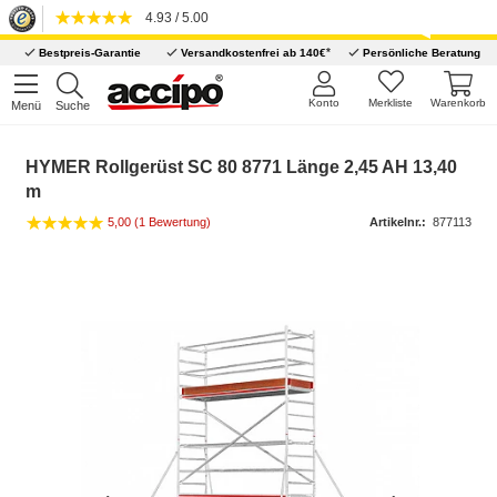
4.93 / 5.00
*
Bestpreis-Garantie
Versandkostenfrei ab 140€
Persönliche Beratung
Konto
Merkliste
Warenkorb
Menü
Suche
HYMER Rollgerüst SC 80 8771 Länge 2,45 AH 13,40
m
5,00 (1 Bewertung)
Artikelnr.:
877113