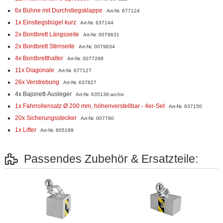
6x Bühne mit Durchstiegsklappe
Art-Nr. 677124
1x Einstiegsbügel kurz
Art-Nr. 637144
2x Bordbrett Längsseite
Art-Nr. 0079631
2x Bordbrett Stirnseite
Art-Nr. 0079634
4x Bordbretthalter
Art-Nr. 0077268
11x Diagonale
Art-Nr. 677127
26x Verstrebung
Art-Nr. 637827
4x Bajonett-Ausleger
Art-Nr. 635136-archiv
1x Fahrrollensatz Ø 200 mm, höhenverstellbar - 4er-Set
Art-Nr. 637150
20x Sicherungsstecker
Art-Nr. 007760
1x Lifter
Art-Nr. 605199
Passendes Zubehör & Ersatzteile: