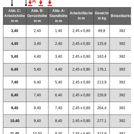
Abb. C:
Abb. B:
Abb. A:
Arbeitsfläche
Gewicht
Arbeitshöhe
Gerüsthöhe
Standhöhe
Belastbarkeit
in m
in kg
in m
in m
in m
3,40
2,40
1,40
2,45 x 0,80
69,8
392
4,40
3,40
2,40
2,45 x 0,80
125,6
392
5,40
4,40
3,40
2,45 x 0,80
163,4
392
6,40
5,40
4,40
2,45 x 0,80
176,1
392
7,40
6,40
5,40
2,45 x 0,80
213,9
392
8,40
7,40
6,40
2,45 x 0,80
226,6
392
9,40
8,40
7,40
2,45 x 0,80
264,4
392
10,40
9,40
8,40
2,45 x 0,80
277,1
392
11,40
10,40
9,40
2,45 x 0,80
314,9
392