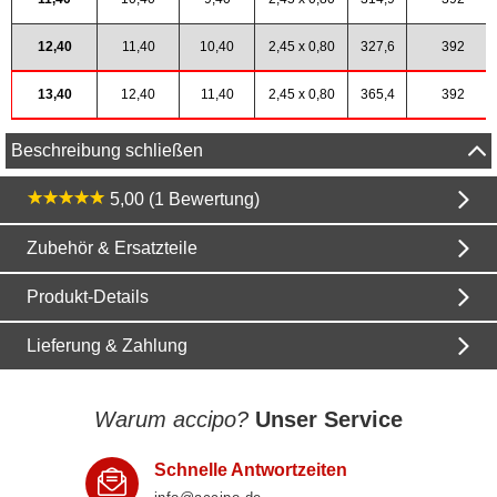
12,40
11,40
10,40
2,45 x 0,80
327,6
392
13,40
12,40
11,40
2,45 x 0,80
365,4
392
Beschreibung schließen
5,00 (1 Bewertung)
Zubehör & Ersatzteile
Produkt-Details
Lieferung & Zahlung
Warum accipo?
Unser Service
Schnelle Antwortzeiten