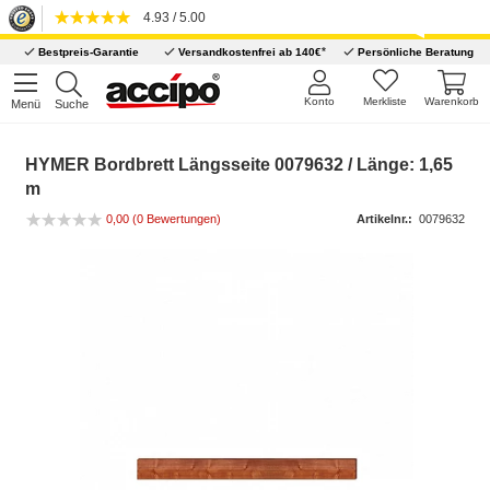
4.93 / 5.00
*
Bestpreis-Garantie
Versandkostenfrei ab 140€
Persönliche Beratung
Konto
Merkliste
Warenkorb
Menü
Suche
HYMER Bordbrett Längsseite 0079632 / Länge: 1,65
m
0,00
(0 Bewertungen)
Artikelnr.:
0079632