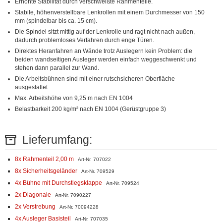
Erhöhte Stabilität durch verschweißte Rahmenteile.
Stabile, höhenverstellbare Lenkrollen mit einem Durchmesser von 150
mm (spindelbar bis ca. 15 cm).
Die Spindel sitzt mittig auf der Lenkrolle und ragt nicht nach außen,
dadurch problemloses Verfahren durch enge Türen.
Direktes Heranfahren an Wände trotz Auslegern kein Problem: die
beiden wandseitigen Ausleger werden einfach weggeschwenkt und
stehen dann parallel zur Wand.
Die Arbeitsbühnen sind mit einer rutschsicheren Oberfläche
ausgestattet
Max. Arbeitshöhe von 9,25 m nach EN 1004
Belastbarkeit 200 kg/m² nach EN 1004 (Gerüstgruppe 3)
Lieferumfang:
8x Rahmenteil 2,00 m
Art-Nr. 707022
8x Sicherheitsgeländer
Art-Nr. 709529
4x Bühne mit Durchstiegsklappe
Art-Nr. 709524
2x Diagonale
Art-Nr. 7090227
2x Verstrebung
Art-Nr. 70094228
4x Ausleger Basisteil
Art-Nr. 707035