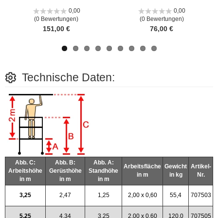
Bild
Bild
0,00
0,00
(0 Bewertungen)
(0 Bewertungen)
151,00 €
76,00 €
Technische Daten:
Abb. C:
Abb. B:
Abb. A:
Arbeitsfläche
Gewicht
Artikel-
Arbeitshöhe
Gerüsthöhe
Standhöhe
in m
in kg
Nr.
in m
in m
in m
3,25
2,47
1,25
2,00 x 0,60
55,4
707503
5,25
4,34
3,25
2,00 x 0,60
120,0
707505