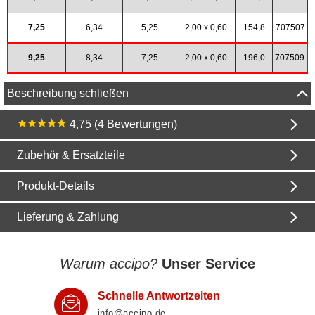
7,25
6,34
5,25
2,00 x 0,60
154,8
707507
9,25
8,34
7,25
2,00 x 0,60
196,0
707509
Beschreibung schließen
4,75 (4 Bewertungen)
Zubehör & Ersatzteile
Produkt-Details
Lieferung & Zahlung
Warum accipo?
Unser Service
Schnelle Antwortzeiten
info@accipo.de