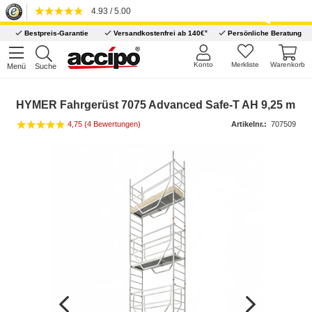
4.93 / 5.00
*
Bestpreis-Garantie
Versandkostenfrei ab 140€
Persönliche Beratung
Konto
Merkliste
Warenkorb
Menü
Suche
HYMER Fahrgerüst 7075 Advanced Safe-T AH 9,25 m
4,75 (4 Bewertungen)
Artikelnr.:
707509