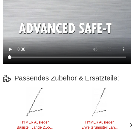
Passendes Zubehör & Ersatzteile:
HYMER Ausleger
HYMER Ausleger
Basisteil Länge 2,55...
Erweiterungsteil Län...
Näc
Näc