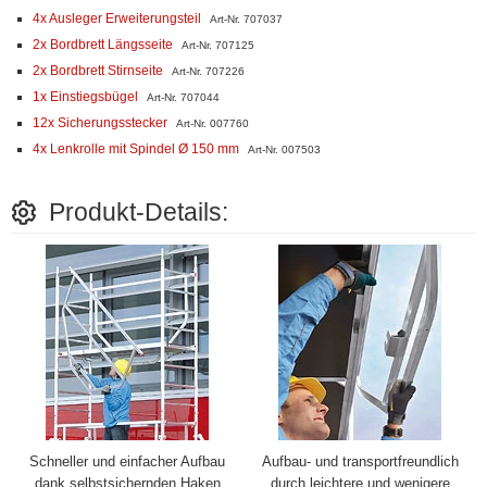
4x Ausleger Erweiterungsteil
Art-Nr. 707037
2x Bordbrett Längsseite
Art-Nr. 707125
2x Bordbrett Stirnseite
Art-Nr. 707226
1x Einstiegsbügel
Art-Nr. 707044
12x Sicherungsstecker
Art-Nr. 007760
4x Lenkrolle mit Spindel Ø 150 mm
Art-Nr. 007503
Produkt-Details:
Schneller und einfacher Aufbau
Aufbau- und transportfreundlich
dank selbstsichernden Haken
durch leichtere und wenigere