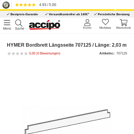
4.93 / 5.00
*
Bestpreis-Garantie
Versandkostenfrei ab 140€
Persönliche Beratung
Konto
Merkliste
Warenkorb
Menü
Suche
HYMER Bordbrett Längsseite 707125 / Länge: 2,03 m
0,00
(0 Bewertungen)
Artikelnr.:
707125