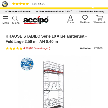
4.93 / 5.00
*
Bestpreis-Garantie
Versandkostenfrei ab 140€
Persönliche Beratung
Konto
Merkliste
Warenkorb
Menü
Suche
KRAUSE STABILO Serie 10 Alu-Fahrgerüst -
Feldlänge 2,50 m - AH 8,40 m
4,98 (80 Bewertungen)
Artikelnr.:
772060