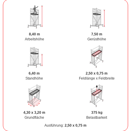
8,40 m
7,50 m
Arbeitshöhe
Gerüsthöhe
6,40 m
2,50 x 0,75 m
Standhöhe
Feldlänge x Feldbreite
4,30 x 3,20 m
375 kg
Grundfläche
Belastbarkeit
Ausführung:
2,50 x 0,75 m