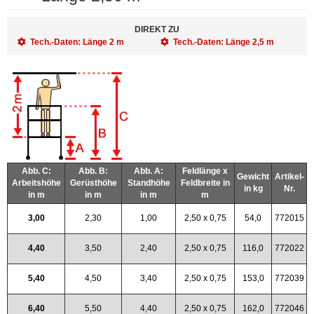
DIREKT ZU
Tech.-Daten: Länge 2 m
Tech.-Daten: Länge 2,5 m
Abb. C:
Abb. B:
Abb. A:
Feldlänge x
Gewicht
Artikel-
Arbeitshöhe
Gerüsthöhe
Standhöhe
Feldbreite in
in kg
Nr.
in m
in m
in m
m
3,00
2,30
1,00
2,50 x 0,75
54,0
772015
4,40
3,50
2,40
2,50 x 0,75
116,0
772022
5,40
4,50
3,40
2,50 x 0,75
153,0
772039
6,40
5,50
4,40
2,50 x 0,75
162,0
772046