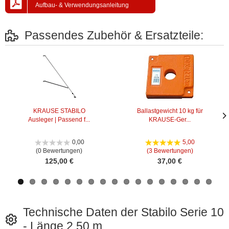
Aufbau- & Verwendungsanleitung
Passendes Zubehör & Ersatzteile:
KRAUSE STABILO
Ballastgewicht 10 kg für
Ausleger | Passend f...
KRAUSE-Ger...
Näc
Näc
Bild
Bild
0,00
5,00
(0 Bewertungen)
(3 Bewertungen)
125,00 €
37,00 €
Technische Daten der Stabilo Serie 10
- Länge 2,50 m