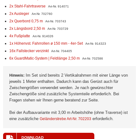
2x Stahl-Fahrtraverse
Art-Nr. 914071
2x Ausleger
Art-Nr. 702760
2x Querbord 0,75 m
Art-Nr. 703743
2x Längsbord 2,50 m
Art-Nr. 703729
4x Fußplatte
Art-Nr. 914026
1x Höhenvst. Fahrrollen ø 150 mm - 4er-Set
Art-Nr. 914323
16x Fallstecker verzinkt
Art-Nr. 704405
6x GuardMatic-System | Feldlänge 2,50 m
Art-Nr. 702586
Im Set sind bereits 2 Vertikalrahmen mit einer Länge von
Hinweis:
jeweils 1 Meter enthalten. Dadurch kann das Gerüst auch für
Zwischengrößen verwendet werden. Je nach gewünschter
Zwischengröße sind zusätzliche Systemteile erforderlich. Bei
Fragen stehen wir Ihnen gerne beratend zur Seite.
Bei der Aufbauvariante mit 3,00 m Arbeitshöhe (ohne Traverse) ist
eine zusätzliche
erforderlich.
Geländerstrebe Art-Nr. 702203
DOWNLOAD