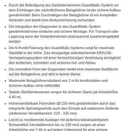
Durch die Befestigung des Geländerrahmens GuardMatic-System vor
dem Einhängen der nächsthöheren Belagbühne ist der sichere Aufbau
gewährleistet. Beim Durchsteigen der Belagbühne ist ein komplettes
Geländer und damit eine Absturzsicherung vorhanden
Die Integration der Diagonalen in das GuardMatic-System
gewährleistet eine einfache und sichere Montage. Für Transport oder
Lagerung kann der Geländerrahmen platzsparend zusammengefaltet
werden
Die 6-Punkt-Fixierung des GuardMatic-Systems sorgt für maximale
Stabilität in der Höhe. Das einzigartige selbstsichernde KRAUSE-
Verriegelungssystem mit einer formschlüssigen Verbindung ermöglicht
den einfachen, schnellen und sicheren Auf- und Abbau
Die innovative Form der Diagonalen bietet eine maximale Nutzfläche
auf der Belagbühne und stört in keiner Weise
Maximaler Belagbühnenabstand von 2 m für komfortablen und
sicheren Aufbau ohne Hilfsmittel
Stabile Stahlfahrtraversen sorgen für sicheren Stand (ab Arbeitshöhe
4,40 m)
Höhenverstellbare Fahrrollen (Ø 150 mm) gewährleisten durch das
integrierte Spindelgewinde auch den Einsatz auf unebenem Gelände
(stufenloser Verstellbereich: 220 - 335 mm)
Leicht zu montierende Ausleger mit stufenlos teleskopierbarem
Schwenkfuß (Verstellbereich bis zu 230 mm) sorgen ab einer
Arbeitshöhe von 7,40 m auf jedem Untergrund für eine sichere