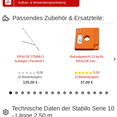
Aufbau- & Verwendungsanleitung
Passendes Zubehör & Ersatzteile:
KRAUSE STABILO
Ballastgewicht 10 kg für
Ausleger | Passend f...
KRAUSE-Ger...
Näc
Näc
Bild
Bild
0,00
5,00
(0 Bewertungen)
(3 Bewertungen)
125,00 €
37,00 €
Technische Daten der Stabilo Serie 10
- Länge 2,50 m