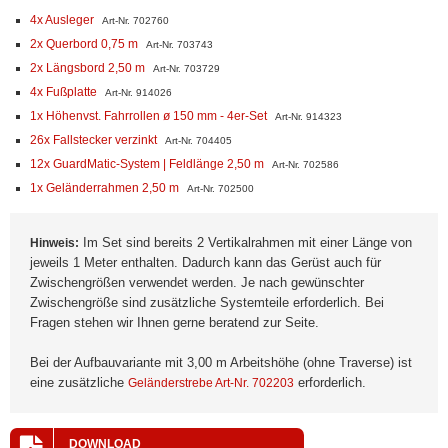
4x Ausleger
Art-Nr. 702760
2x Querbord 0,75 m
Art-Nr. 703743
2x Längsbord 2,50 m
Art-Nr. 703729
4x Fußplatte
Art-Nr. 914026
1x Höhenvst. Fahrrollen ø 150 mm - 4er-Set
Art-Nr. 914323
26x Fallstecker verzinkt
Art-Nr. 704405
12x GuardMatic-System | Feldlänge 2,50 m
Art-Nr. 702586
1x Geländerrahmen 2,50 m
Art-Nr. 702500
Im Set sind bereits 2 Vertikalrahmen mit einer Länge von
Hinweis:
jeweils 1 Meter enthalten. Dadurch kann das Gerüst auch für
Zwischengrößen verwendet werden. Je nach gewünschter
Zwischengröße sind zusätzliche Systemteile erforderlich. Bei
Fragen stehen wir Ihnen gerne beratend zur Seite.
Bei der Aufbauvariante mit 3,00 m Arbeitshöhe (ohne Traverse) ist
eine zusätzliche
erforderlich.
Geländerstrebe Art-Nr. 702203
DOWNLOAD