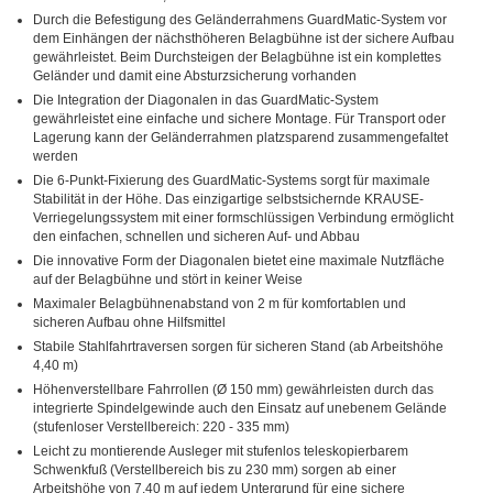
Durch die Befestigung des Geländerrahmens GuardMatic-System vor
dem Einhängen der nächsthöheren Belagbühne ist der sichere Aufbau
gewährleistet. Beim Durchsteigen der Belagbühne ist ein komplettes
Geländer und damit eine Absturzsicherung vorhanden
Die Integration der Diagonalen in das GuardMatic-System
gewährleistet eine einfache und sichere Montage. Für Transport oder
Lagerung kann der Geländerrahmen platzsparend zusammengefaltet
werden
Die 6-Punkt-Fixierung des GuardMatic-Systems sorgt für maximale
Stabilität in der Höhe. Das einzigartige selbstsichernde KRAUSE-
Verriegelungssystem mit einer formschlüssigen Verbindung ermöglicht
den einfachen, schnellen und sicheren Auf- und Abbau
Die innovative Form der Diagonalen bietet eine maximale Nutzfläche
auf der Belagbühne und stört in keiner Weise
Maximaler Belagbühnenabstand von 2 m für komfortablen und
sicheren Aufbau ohne Hilfsmittel
Stabile Stahlfahrtraversen sorgen für sicheren Stand (ab Arbeitshöhe
4,40 m)
Höhenverstellbare Fahrrollen (Ø 150 mm) gewährleisten durch das
integrierte Spindelgewinde auch den Einsatz auf unebenem Gelände
(stufenloser Verstellbereich: 220 - 335 mm)
Leicht zu montierende Ausleger mit stufenlos teleskopierbarem
Schwenkfuß (Verstellbereich bis zu 230 mm) sorgen ab einer
Arbeitshöhe von 7,40 m auf jedem Untergrund für eine sichere