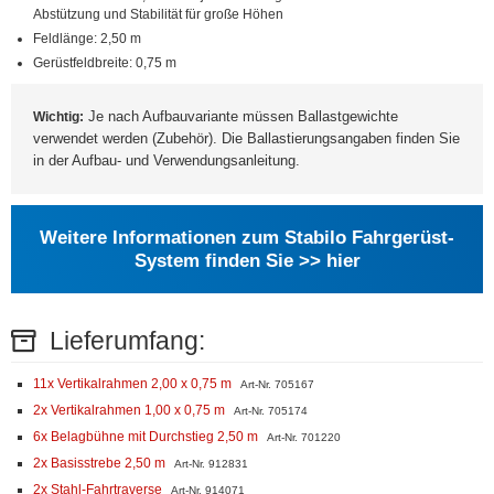
Abstützung und Stabilität für große Höhen
Feldlänge: 2,50 m
Gerüstfeldbreite: 0,75 m
Je nach Aufbauvariante müssen Ballastgewichte
Wichtig:
verwendet werden (Zubehör). Die Ballastierungsangaben finden Sie
in der Aufbau- und Verwendungsanleitung.
Weitere Informationen zum Stabilo Fahrgerüst-
System finden Sie >> hier
Lieferumfang:
11x Vertikalrahmen 2,00 x 0,75 m
Art-Nr. 705167
2x Vertikalrahmen 1,00 x 0,75 m
Art-Nr. 705174
6x Belagbühne mit Durchstieg 2,50 m
Art-Nr. 701220
2x Basisstrebe 2,50 m
Art-Nr. 912831
2x Stahl-Fahrtraverse
Art-Nr. 914071