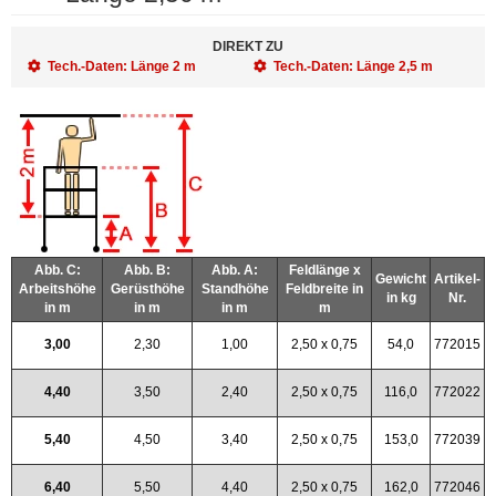
DIREKT ZU
Tech.-Daten: Länge 2 m
Tech.-Daten: Länge 2,5 m
Abb. C:
Abb. B:
Abb. A:
Feldlänge x
Gewicht
Artikel-
Arbeitshöhe
Gerüsthöhe
Standhöhe
Feldbreite in
in kg
Nr.
in m
in m
in m
m
3,00
2,30
1,00
2,50 x 0,75
54,0
772015
4,40
3,50
2,40
2,50 x 0,75
116,0
772022
5,40
4,50
3,40
2,50 x 0,75
153,0
772039
6,40
5,50
4,40
2,50 x 0,75
162,0
772046