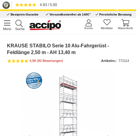
4.93 / 5.00
*
Bestpreis-Garantie
Versandkostenfrei ab 140€
Persönliche Beratung
Konto
Merkliste
Warenkorb
Menü
Suche
KRAUSE STABILO Serie 10 Alu-Fahrgerüst -
Feldlänge 2,50 m - AH 13,40 m
4,98 (80 Bewertungen)
Artikelnr.:
772114