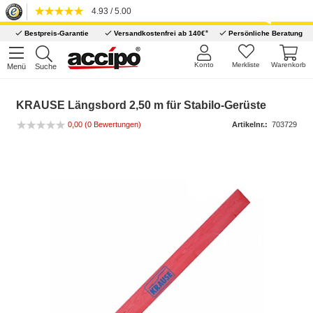
4.93 / 5.00
*
Bestpreis-Garantie
Versandkostenfrei ab 140€
Persönliche Beratung
Konto
Merkliste
Warenkorb
Menü
Suche
KRAUSE Längsbord 2,50 m für Stabilo-Gerüste
0,00
(0 Bewertungen)
Artikelnr.:
703729