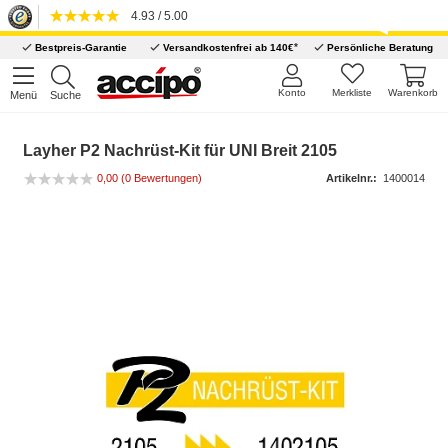
4.93 / 5.00
*
Bestpreis-Garantie
Versandkostenfrei ab 140€
Persönliche Beratung
Konto
Merkliste
Warenkorb
Menü
Suche
Layher P2 Nachrüst-Kit für UNI Breit 2105
0,00
(0 Bewertungen)
Artikelnr.:
1400014