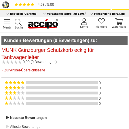
4.93 / 5.00
*
Bestpreis-Garantie
Versandkostenfrei ab 140€
Persönliche Beratung
Konto
Merkliste
Warenkorb
Menü
Suche
Kunden-Bewertungen (0 Bewertungen) zu:
MUNK Günzburger Schutzkorb eckig für
Tankwagenleiter
0,00 (0 Bewertungen)
» Zur Artikel-Übersichtsseite
0
0
0
0
0
Neueste Bewertungen
Älteste Bewertungen