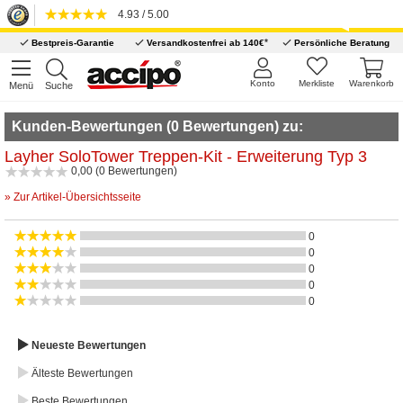
4.93 / 5.00
*
Bestpreis-Garantie
Versandkostenfrei ab 140€
Persönliche Beratung
Konto
Merkliste
Warenkorb
Menü
Suche
Kunden-Bewertungen (0 Bewertungen) zu:
Layher SoloTower Treppen-Kit - Erweiterung Typ 3
0,00 (0 Bewertungen)
» Zur Artikel-Übersichtsseite
0
0
0
0
0
Neueste Bewertungen
Älteste Bewertungen
Beste Bewertungen