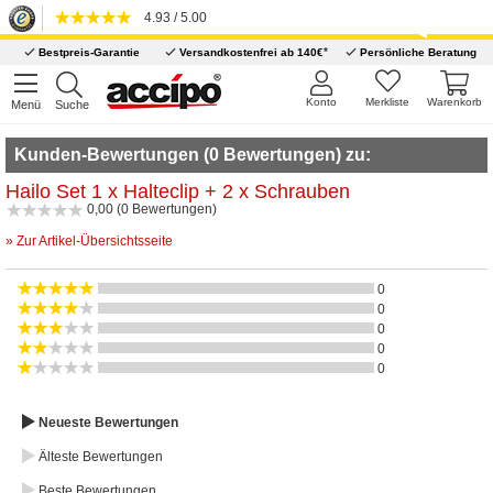
4.93 / 5.00
*
Bestpreis-Garantie
Versandkostenfrei ab 140€
Persönliche Beratung
Konto
Merkliste
Warenkorb
Menü
Suche
Kunden-Bewertungen (0 Bewertungen) zu:
Hailo Set 1 x Halteclip + 2 x Schrauben
0,00 (0 Bewertungen)
» Zur Artikel-Übersichtsseite
0
0
0
0
0
Neueste Bewertungen
Älteste Bewertungen
Beste Bewertungen