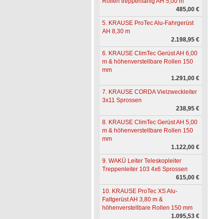
Rollen treppenfähig AH 5,00 m
485,00 €
5. KRAUSE ProTec Alu-Fahrgerüst
AH 8,30 m
2.198,95 €
6. KRAUSE ClimTec Gerüst AH 6,00
m & höhenverstellbare Rollen 150
mm
1.291,00 €
7. KRAUSE CORDA Vielzweckleiter
3x11 Sprossen
238,95 €
8. KRAUSE ClimTec Gerüst AH 5,00
m & höhenverstellbare Rollen 150
mm
1.122,00 €
9. WAKÜ Leiter Teleskopleiter
Treppenleiter 103 4x6 Sprossen
615,00 €
10. KRAUSE ProTec XS Alu-
Faltgerüst AH 3,80 m &
höhenverstellbare Rollen 150 mm
1.095,53 €