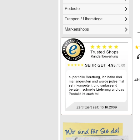
Podeste
Treppen / Überstiege
Markenshops
4.93
/ 5.00
Ze