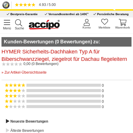
4.93 / 5.00
*
Bestpreis-Garantie
Versandkostenfrei ab 140€
Persönliche Beratung
Konto
Merkliste
Warenkorb
Menü
Suche
Kunden-Bewertungen (0 Bewertungen) zu:
HYMER Sicherheits-Dachhaken Typ A für
Biberschwanzziegel, ziegelrot für Dachau flegeleitern
0,00 (0 Bewertungen)
» Zur Artikel-Übersichtsseite
0
0
0
0
0
Neueste Bewertungen
Älteste Bewertungen