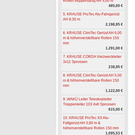
Rollen treppenfähig AH 5,00 m
485,00 €
5. KRAUSE ProTec Alu-Fahrgerüst
AH 8,30 m
2.198,95 €
6. KRAUSE ClimTec Gerüst AH 6,00
m & höhenverstellbare Rollen 150
mm
1.291,00 €
7. KRAUSE CORDA Vielzweckleiter
3x11 Sprossen
238,95 €
8. KRAUSE ClimTec Gerüst AH 5,00
m & höhenverstellbare Rollen 150
mm
1.122,00 €
9. WAKÜ Leiter Teleskopleiter
Treppenleiter 103 4x6 Sprossen
615,00 €
10. KRAUSE ProTec XS Alu-
Faltgerüst AH 3,80 m &
höhenverstellbare Rollen 150 mm
1.095,53 €