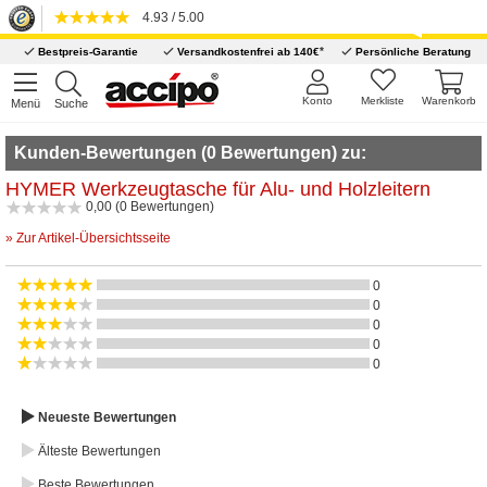
4.93 / 5.00
*
Bestpreis-Garantie
Versandkostenfrei ab 140€
Persönliche Beratung
Konto
Merkliste
Warenkorb
Menü
Suche
Kunden-Bewertungen (0 Bewertungen) zu:
HYMER Werkzeugtasche für Alu- und Holzleitern
0,00 (0 Bewertungen)
» Zur Artikel-Übersichtsseite
0
0
0
0
0
Neueste Bewertungen
Älteste Bewertungen
Beste Bewertungen