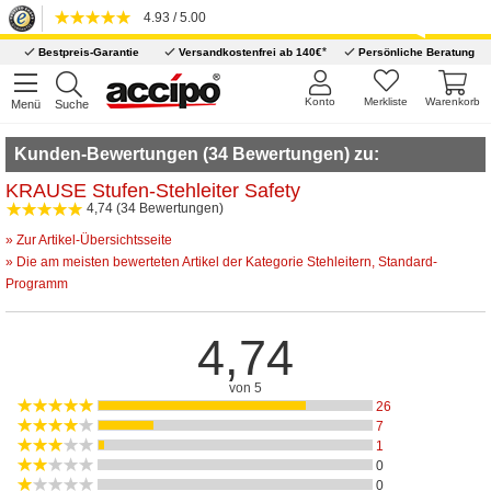
4.93 / 5.00
*
Bestpreis-Garantie
Versandkostenfrei ab 140€
Persönliche Beratung
Konto
Merkliste
Warenkorb
Menü
Suche
Kunden-Bewertungen (34 Bewertungen) zu:
KRAUSE Stufen-Stehleiter Safety
4,74 (34 Bewertungen)
» Zur Artikel-Übersichtsseite
» Die am meisten bewerteten Artikel der Kategorie Stehleitern, Standard-
Programm
4,74
von 5
26
7
1
0
0