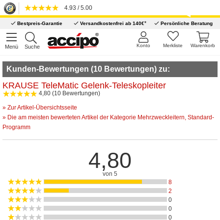
4.93 / 5.00
*
Bestpreis-Garantie
Versandkostenfrei ab 140€
Persönliche Beratung
Konto
Merkliste
Warenkorb
Menü
Suche
Kunden-Bewertungen (10 Bewertungen) zu:
KRAUSE TeleMatic Gelenk-Teleskopleiter
4,80 (10 Bewertungen)
» Zur Artikel-Übersichtsseite
» Die am meisten bewerteten Artikel der Kategorie Mehrzweckleitern, Standard-
Programm
4,80
von 5
8
2
0
0
0