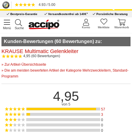
4.93 / 5.00
*
Bestpreis-Garantie
Versandkostenfrei ab 140€
Persönliche Beratung
Konto
Merkliste
Warenkorb
Menü
Suche
Kunden-Bewertungen (60 Bewertungen) zu:
KRAUSE Multimatic Gelenkleiter
4,95 (60 Bewertungen)
» Zur Artikel-Übersichtsseite
» Die am meisten bewerteten Artikel der Kategorie Mehrzweckleitern, Standard-
Programm
4,95
von 5
57
3
0
0
0