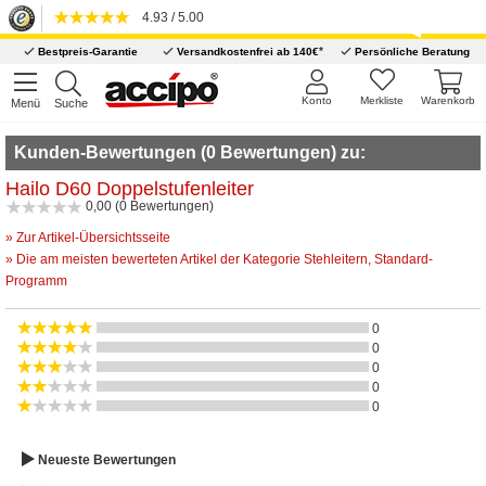
4.93 / 5.00
*
Bestpreis-Garantie
Versandkostenfrei ab 140€
Persönliche Beratung
Konto
Merkliste
Warenkorb
Menü
Suche
Kunden-Bewertungen (0 Bewertungen) zu:
Hailo D60 Doppelstufenleiter
0,00 (0 Bewertungen)
» Zur Artikel-Übersichtsseite
» Die am meisten bewerteten Artikel der Kategorie Stehleitern, Standard-
Programm
0
0
0
0
0
Neueste Bewertungen